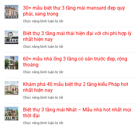
30+ mẫu biệt thự 3 tầng mái mansard đẹp quý
phái, sang trọng
ở
Chức năng bình luận bị tắt
30+
mẫu
Biệt thự 3 tầng mái thái hiện đại với chi phí hợp lý
biệt
nhất hiện nay
thự
ở
Chức năng bình luận bị tắt
3
Biệt
tầng
thự
60+ mẫu nhà ống 3 tầng có sân trước đẹp, rộng
mái
3
mansard
thoáng
tầng
đẹp
ở
Chức năng bình luận bị tắt
mái
quý
60+
thái
phái,
mẫu
Khám phá 40 mẫu biệt thự 2 tầng kiểu Pháp hot
hiện
sang
nhà
đại
nhất hiện nay
trọng
ống
với
ở
Chức năng bình luận bị tắt
3
chi
Khám
tầng
phí
phá
Biệt thự 3 tầng mái Nhật – Mẫu nhà hot nhất mọi
có
hợp
40
sân
thời đại
lý
mẫu
trước
nhất
ở
Chức năng bình luận bị tắt
biệt
đẹp,
hiện
Biệt
thự
rộng
nay
thự
2
thoáng
3