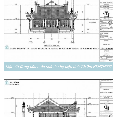
Mặt cắt đứng của mẫu nhà thờ họ diện tích 12x9m KKNTH007