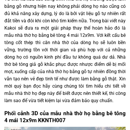
bằng gỗ nhưng hiện nay không phải dòng họ nào cũng có
đủ khả năng xây dựng, lý do là bởi vật liệu gỗ tự nhiên rất
đắt tiền và đôi khi còn khó tìm kiếm nữa. Trong bài viết này
Kakoi sẽ đưa ra một giải pháp thay thế hoàn hảo đó là
mẫu nhà thờ họ bằng bê tông 4 mái 12x9m. Với kết cấu bê
tông cốt thép thì căn nhà thờ của dòng họ sẽ luôn bền
vững, trường tồn với thời gian và phù hợp với cả những
dòng họ có nguồn kinh phí đầu tư không quá dư dả. Nhà
thờ bê tông giả gỗ khắc phục được nhược điểm dễ bị mối
mọt, xuống cấp của nhà thờ họ bằng gỗ tự nhiên đồng thời
vẫn tạo nên vẻ đẹp tinh tế như được làm bằng gỗ thật. Xin
mời quý bạn đọc hãy cùng chúng tôi tìm hiểu chi tiết về
mẫu nhà thờ họ đẹp này để biết được nên thiết kế, thi công
làm sao để vừa tiết kiệm lại vừa đảm bảo quy chuẩn.
Phối cảnh 3D của mẫu nhà thờ họ bằng bê tông
4 mái 12x9m KKNTH007