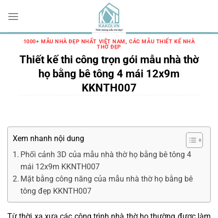
Chuyển
đến
nội
dung
1000+ MẪU NHÀ ĐẸP NHẤT VIỆT NAM
,
CÁC MẪU THIẾT KẾ NHÀ
THỜ ĐẸP
Thiết kế thi công trọn gói mẫu nhà thờ
họ bằng bê tông 4 mái 12x9m
KKNTH007
Xem nhanh nội dung
Phối cảnh 3D của mẫu nhà thờ họ bằng bê tông 4
mái 12x9m KKNTH007
Mặt bằng công năng của mẫu nhà thờ họ bằng bê
tông đẹp KKNTH007
Từ thời xa xưa các công trình nhà thờ họ thường được làm