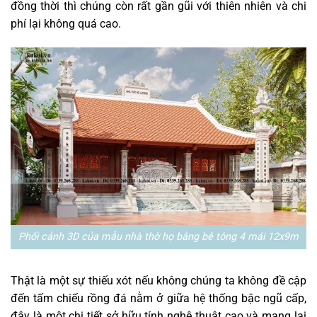
đồng thời thì chúng còn rất gần gũi với thiên nhiên và chi
phí lại không quá cao.
Phối cảnh 3D của mẫu nhà thờ họ bằng bê tông 4 mái 12x9m
Thật là một sự thiếu xót nếu không chúng ta không đề cập
đến tấm chiếu rồng đá nằm ở giữa hệ thống bậc ngũ cấp,
đây là một chi tiết sở hữu tính nghệ thuật cao và mang lại