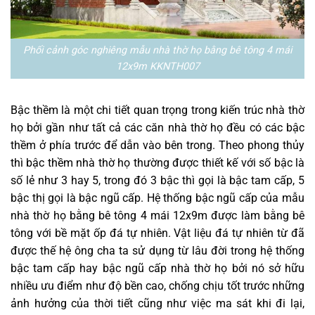
Phối cảnh góc nghiêng mẫu nhà thờ họ bằng bê tông 4 mái
12x9m KKNTH007
Bậc thềm là một chi tiết quan trọng trong kiến trúc nhà thờ
họ bởi gần như tất cả các căn nhà thờ họ đều có các bậc
thềm ở phía trước để dẫn vào bên trong. Theo phong thủy
thì bậc thềm nhà thờ họ thường được thiết kế với số bậc là
số lẻ như 3 hay 5, trong đó 3 bậc thì gọi là bậc tam cấp, 5
bậc thị gọi là bậc ngũ cấp. Hệ thống bậc ngũ cấp của mẫu
nhà thờ họ bằng bê tông 4 mái 12x9m được làm bằng bê
tông với bề mặt ốp đá tự nhiên. Vật liệu đá tự nhiên từ đã
được thế hệ ông cha ta sử dụng từ lâu đời trong hệ thống
bậc tam cấp hay bậc ngũ cấp nhà thờ họ bởi nó sở hữu
nhiều ưu điểm như độ bền cao, chống chịu tốt trước những
ảnh hưởng của thời tiết cũng như việc ma sát khi đi lại,