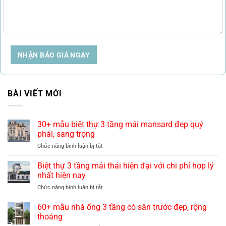
NHẬN BÁO GIÁ NGAY
BÀI VIẾT MỚI
30+ mẫu biệt thự 3 tầng mái mansard đẹp quý
phái, sang trọng
ở
Chức năng bình luận bị tắt
30+
mẫu
Biệt thự 3 tầng mái thái hiện đại với chi phí hợp lý
biệt
nhất hiện nay
thự
ở
Chức năng bình luận bị tắt
3
Biệt
tầng
thự
60+ mẫu nhà ống 3 tầng có sân trước đẹp, rộng
mái
3
mansard
thoáng
tầng
đẹp