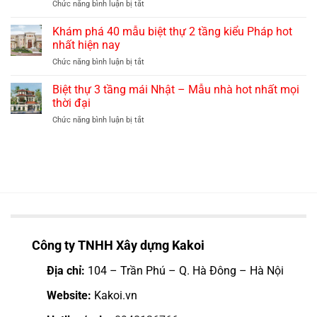
ở
Chức năng bình luận bị tắt
mái
quý
60+
thái
phái,
mẫu
Khám phá 40 mẫu biệt thự 2 tầng kiểu Pháp hot
hiện
sang
nhà
đại
nhất hiện nay
trọng
ống
với
ở
Chức năng bình luận bị tắt
3
chi
Khám
tầng
phí
phá
Biệt thự 3 tầng mái Nhật – Mẫu nhà hot nhất mọi
có
hợp
40
sân
thời đại
lý
mẫu
trước
nhất
ở
Chức năng bình luận bị tắt
biệt
đẹp,
hiện
Biệt
thự
rộng
nay
thự
2
thoáng
3
tầng
tầng
kiểu
mái
Pháp
Nhật
hot
–
nhất
Mẫu
hiện
nhà
nay
hot
Công ty TNHH Xây dựng Kakoi
nhất
mọi
Địa chỉ:
104 – Trần Phú – Q. Hà Đông – Hà Nội
thời
đại
Website:
Kakoi.vn