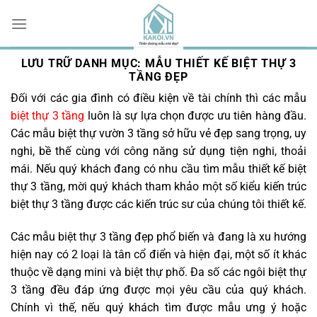
Chuyển
đến
nội
dung
LƯU TRỮ DANH MỤC:
MẪU THIẾT KẾ BIỆT THỰ 3
TẦNG ĐẸP
Đối với các gia đình có điều kiện về tài chính thì các mẫu
biệt thự 3 tầng
luôn là sự lựa chọn được ưu tiên hàng đầu.
Các mẫu biệt thự vườn 3 tầng sở hữu vẻ đẹp sang trọng, uy
nghi, bề thế cùng với công năng sử dụng tiện nghi, thoải
mái. Nếu quý khách đang có nhu cầu tìm mẫu thiết kế biệt
thự 3 tầng, mời quý khách tham khảo một số kiểu kiến trúc
biệt thự 3 tầng được các kiến trúc sư của chúng tôi thiết kế.
Các mẫu biệt thự 3 tầng đẹp phổ biến và đang là xu hướng
hiện nay có 2 loại là tân cổ điển và hiện đại, một số ít khác
thuộc về dạng mini và biệt thự phố. Đa số các ngôi biệt thự
3 tầng đều đáp ứng được mọi yêu cầu của quý khách.
Chính vì thế, nếu quý khách tìm được mẫu ưng ý hoặc