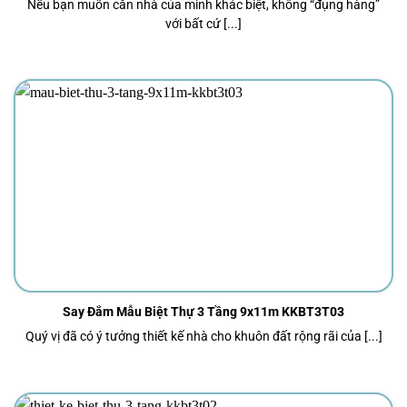
Nếu bạn muốn căn nhà của mình khác biệt, không “đụng hàng”
với bất cứ [...]
Say Đắm Mẫu Biệt Thự 3 Tầng 9x11m KKBT3T03
Quý vị đã có ý tưởng thiết kế nhà cho khuôn đất rộng rãi của [...]