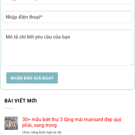
NHẬN BÁO GIÁ NGAY
BÀI VIẾT MỚI
30+ mẫu biệt thự 3 tầng mái mansard đẹp quý
phái, sang trọng
ở
Chức năng bình luận bị tắt