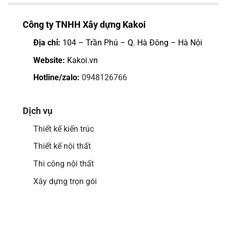
Mẫu
hiện
nhà
nay
hot
Công ty TNHH Xây dựng Kakoi
nhất
mọi
Địa chỉ:
104 – Trần Phú – Q. Hà Đông – Hà Nội
thời
đại
Website:
Kakoi.vn
Hotline/zalo:
0948126766
Dịch vụ
Thiết kế kiến trúc
Thiết kế nội thất
Thi công nội thất
Xây dựng trọn gói
Google map