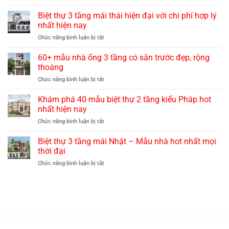
30+
mẫu
Biệt thự 3 tầng mái thái hiện đại với chi phí hợp lý
biệt
nhất hiện nay
thự
ở
Chức năng bình luận bị tắt
3
Biệt
tầng
thự
60+ mẫu nhà ống 3 tầng có sân trước đẹp, rộng
mái
3
mansard
thoáng
tầng
đẹp
ở
Chức năng bình luận bị tắt
mái
quý
60+
thái
phái,
mẫu
Khám phá 40 mẫu biệt thự 2 tầng kiểu Pháp hot
hiện
sang
nhà
đại
nhất hiện nay
trọng
ống
với
ở
Chức năng bình luận bị tắt
3
chi
Khám
tầng
phí
phá
Biệt thự 3 tầng mái Nhật – Mẫu nhà hot nhất mọi
có
hợp
40
sân
thời đại
lý
mẫu
trước
nhất
ở
Chức năng bình luận bị tắt
biệt
đẹp,
hiện
Biệt
thự
rộng
nay
thự
2
thoáng
3
tầng
tầng
kiểu
mái
Pháp
Nhật
hot
–
nhất