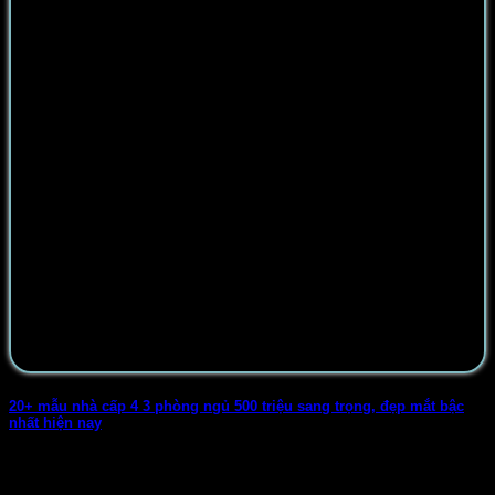
20+ mẫu nhà cấp 4 3 phòng ngủ 500 triệu sang trọng, đẹp mắt bậc
nhất hiện nay
Nhà cấp 4 3 phòng ngủ 500 triệu là mẫu nhà được nhiều gia
chủ [...]