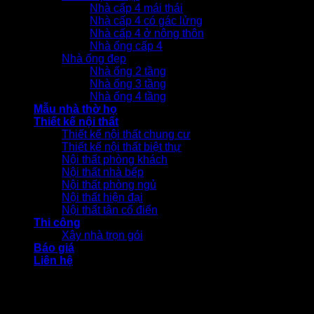
Nhà cấp 4 mái thái
Nhà cấp 4 có gác lửng
Nhà cấp 4 ở nông thôn
Nhà ống cấp 4
Nhà ống đẹp
Nhà ống 2 tầng
Nhà ống 3 tầng
Nhà ống 4 tầng
Mẫu nhà thờ họ
Thiết kế nội thất
Thiết kế nội thất chung cư
Thiết kế nội thất biệt thự
Nội thất phòng khách
Nội thất nhà bếp
Nội thất phòng ngủ
Nội thất hiện đại
Nội thất tân cổ điển
Thi công
Xây nhà trọn gói
Báo giá
Liên hệ