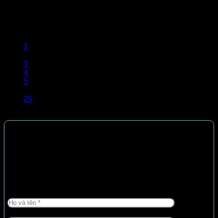
Thiết kế đẹp mắt, công năng trọn vẹn, ấn tượng trong cách
trang trí, mẫu [...]
1
2
3
4
5
…
25
Gửi yêu cầu tư vấn
Tư vẫn miễn phí bởi Kiến trúc sư đã có
10 năm
kinh
nghiệm