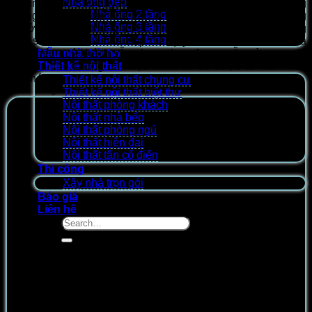
Nhà ống đẹp
khó tính nhất. Sau đây Kakoi xin chia sẻ đến quý khách hàng
Nhà ống 2 tầng
những mẫu thiết kế nhà cấp 4 từ bản vẽ 3D và công năng
Nhà ống 3 tầng
nhà ở cấp 4 mà chúng tôi đã thiết kế trong nhiều năm. Mong
Nhà ống 4 tầng
rằng sẽ có 1 mẫu nhà đẹp mà quý khách tâm đắc và lựa
chọn, nếu quý khách vẫn chưa chọn được mẫu nào ưng thì
Mẫu nhà thờ họ
gọi điện cho chúng tôi hoặc nhắn tin để được tư vấn miễn
Thiết kế nội thất
phí nhé.
Thiết kế nội thất chung cư
Thiết kế nội thất biệt thự
Nội thất phòng khách
Nội thất nhà bếp
Nội thất phòng ngủ
Nội thất hiện đại
Nội thất tân cổ điển
Thi công
Xây nhà trọn gói
Báo giá
Liên hệ