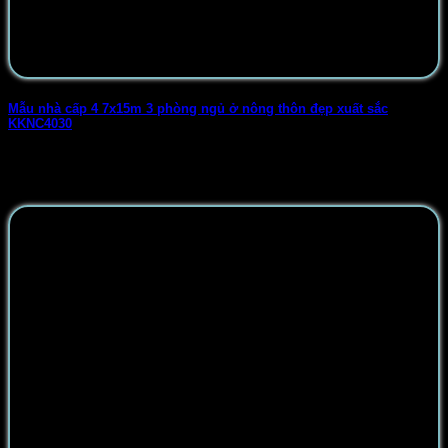
Mẫu nhà cấp 4 7x15m 3 phòng ngủ ở nông thôn đẹp xuất sắc
KKNC4030
Để chuẩn bị cho kế hoạch xây nhà, rất nhiều gia đình ở nông
thôn [...]