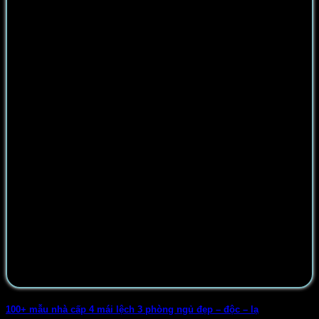
100+ mẫu nhà cấp 4 mái lệch 3 phòng ngủ đẹp – độc – lạ