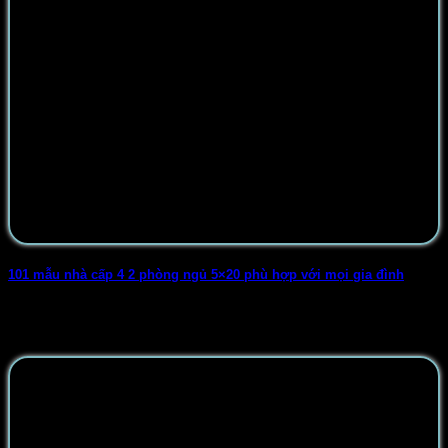
101 mẫu nhà cấp 4 2 phòng ngủ 5×20 phù hợp với mọi gia đình
Mẫu nhà cấp 4 2 phòng ngủ 5x20m là kiểu nhà được ưa
chuộng nhất hiện [...]