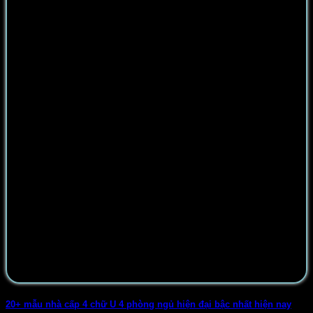
20+ mẫu nhà cấp 4 chữ U 4 phòng ngủ hiện đại bậc nhất hiện nay