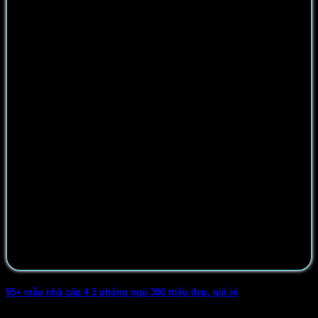
55+ mẫu nhà cấp 4 3 phòng ngủ 300 triệu đẹp, giá rẻ