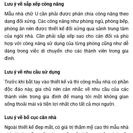
Lưu ý về sắp xếp công năng
Mẫu nhà chữ U cần phải được phân chia công năng theo
dạng đối xứng. Các công năng như phòng ngủ, phòng bếp,
phòng ăn nên được thiết kế đối xứng qua sảnh trung tâm
của ngôi nhà. Cần phải sắp xếp sao cho cân đối và phù
hợp với công năng sử dụng của từng phòng cũng như dễ
dàng trong việc di chuyển cho các thành viên trong gia
đình.
Lưu ý về nhu cầu sử dụng
Trước khi bắt tay vào thiết kế và thi công mẫu nhà có phần
độc đáo này, gia chủ nên cân nhắc về nhu cầu của các
thành viên trong gia đình để mang tới một không gian
sống thoải mái và tiện lợi nhất cho tất cả mọi người.
Lưu ý về bố cục căn nhà
Ngoài thiết kế đẹp mắt, có giá trị thẩm mỹ cao thì mẫu nhà