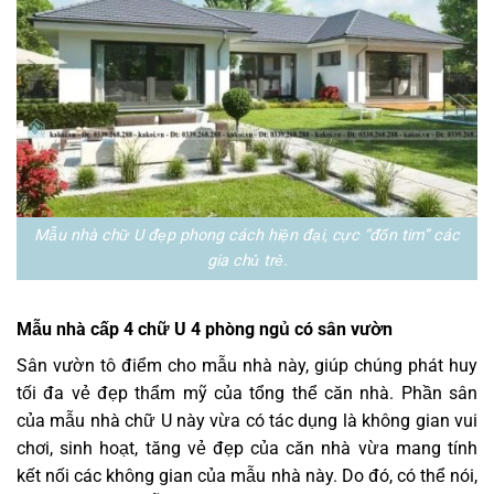
Mẫu nhà chữ U đẹp phong cách hiện đại, cực “đốn tim” các
gia chủ trẻ.
Mẫu nhà cấp 4 chữ U 4 phòng ngủ có sân vườn
Sân vườn tô điểm cho mẫu nhà này, giúp chúng phát huy
tối đa vẻ đẹp thẩm mỹ của tổng thể căn nhà. Phần sân
của mẫu nhà chữ U này vừa có tác dụng là không gian vui
chơi, sinh hoạt, tăng vẻ đẹp của căn nhà vừa mang tính
kết nối các không gian của mẫu nhà này. Do đó, có thể nói,