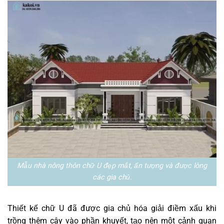
Mẫu nhà nông thôn chữ U đẹp mắt, ấn tượng và được lòng
các gia chủ.
Thiết kế chữ U đã được gia chủ hóa giải điềm xấu khi
trồng thêm cây vào phần khuyết, tạo nên một cảnh quan