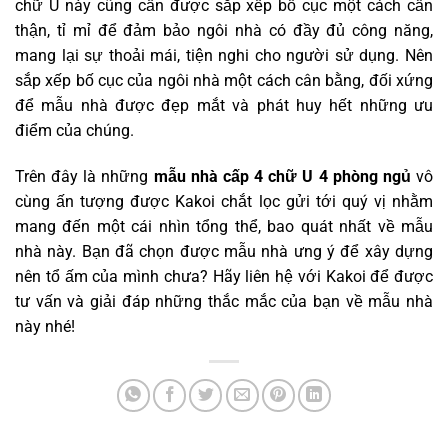
chữ U này cũng cần được sắp xếp bố cục một cách cẩn
thận, tỉ mỉ để đảm bảo ngôi nhà có đầy đủ công năng,
mang lại sự thoải mái, tiện nghi cho người sử dụng. Nên
sắp xếp bố cục của ngôi nhà một cách cân bằng, đối xứng
để mẫu nhà được đẹp mắt và phát huy hết những ưu
điểm của chúng.
Trên đây là những
mẫu nhà cấp 4 chữ U 4 phòng ngủ
vô
cùng ấn tượng được Kakoi chắt lọc gửi tới quý vị nhằm
mang đến một cái nhìn tổng thể, bao quát nhất về mẫu
nhà này. Bạn đã chọn được mẫu nhà ưng ý để xây dựng
nên tổ ấm của mình chưa? Hãy liên hệ với Kakoi để được
tư vấn và giải đáp những thắc mắc của bạn về mẫu nhà
này nhé!