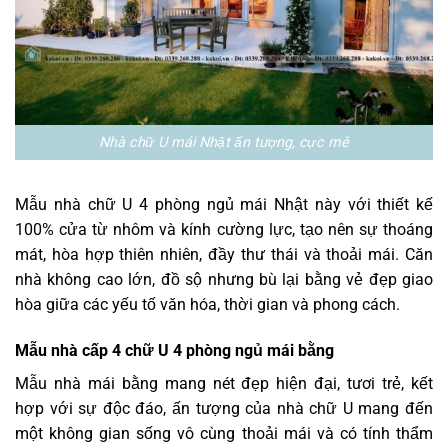
Nhà chữ U mái Nhật ấn tượng, cực mê
Mẫu nhà chữ U 4 phòng ngủ mái Nhật này với thiết kế
100% cửa từ nhôm và kính cường lực, tạo nên sự thoáng
mát, hòa hợp thiên nhiên, đầy thư thái và thoải mái. Căn
nhà không cao lớn, đồ sộ nhưng bù lại bằng vẻ đẹp giao
hòa giữa các yếu tố văn hóa, thời gian và phong cách.
Mẫu nhà cấp 4 chữ U 4 phòng ngủ mái bằng
Mẫu nhà mái bằng mang nét đẹp hiện đại, tươi trẻ, kết
hợp với sự độc đáo, ấn tượng của nhà chữ U mang đến
một không gian sống vô cùng thoải mái và có tính thẩm