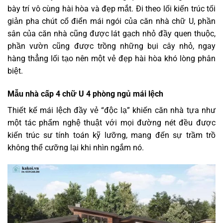
bày trí vô cùng hài hòa và đẹp mắt. Đi theo lối kiến trúc tối
giản pha chút cổ điển mái ngói của căn nhà chữ U, phần
sân của căn nhà cũng được lát gạch nhỏ đầy quen thuộc,
phần vườn cũng được trồng những bụi cây nhỏ, ngay
hàng thẳng lối tạo nên một vẻ đẹp hài hòa khó lòng phân
biệt.
Mẫu nhà cấp 4 chữ U 4 phòng ngủ mái lệch
Thiết kế mái lệch đầy vẻ “độc lạ” khiến căn nhà tựa như
một tác phẩm nghệ thuật với mọi đường nét đều được
kiến trúc sư tính toán kỹ lưỡng, mang đến sự trầm trồ
không thể cưỡng lại khi nhìn ngắm nó.