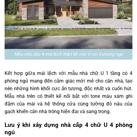
Mẫu nhà cấp 4 mái lệch thiết kế chữ U với 4 phòng ngủ
Kết hợp giữa mái lệch với mẫu nhà chữ U 1 tầng có 4
phòng ngủ mang đến cảm giác mới mẻ cho căn nhà, tạo
nên những hình khối cực ấn tượng, độc nhất và cuốn hút.
Mẫu nhà trên có thiết kế nổi bật với tone màu xám ghi
đậm của mái và hệ thống cửa cùng tường đỏ nâu của
gạch khiến căn nhà trông hiện đại và sang trọng.
Lưu ý khi xây dựng nhà cấp 4 chữ U 4 phòng
ngủ