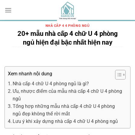
Chuyển
đến
nội
dung
NHÀ CẤP 4 4 PHÒNG NGỦ
20+ mẫu nhà cấp 4 chữ U 4 phòng
ngủ hiện đại bậc nhất hiện nay
Xem nhanh nội dung
Nhà cấp 4 chữ U 4 phòng ngủ là gì?
Ưu, nhược điểm của mẫu nhà cấp 4 chữ U 4 phòng
ngủ
Tổng hợp những mẫu nhà cấp 4 chữ U 4 phòng
ngủ đẹp không thể rời mắt
Lưu ý khi xây dựng nhà cấp 4 chữ U 4 phòng ngủ