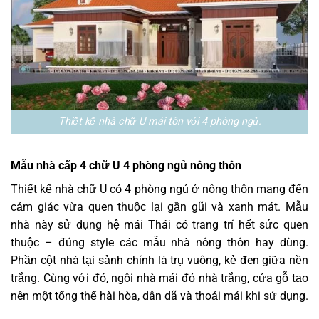
Thiết kế nhà chữ U mái tôn với 4 phòng ngủ.
Mẫu nhà cấp 4 chữ U 4 phòng ngủ nông thôn
Thiết kế nhà chữ U có 4 phòng ngủ ở nông thôn mang đến
cảm giác vừa quen thuộc lại gần gũi và xanh mát. Mẫu
nhà này sử dụng hệ mái Thái có trang trí hết sức quen
thuộc – đúng style các mẫu nhà nông thôn hay dùng.
Phần cột nhà tại sảnh chính là trụ vuông, kẻ đen giữa nền
trắng. Cùng với đó, ngôi nhà mái đỏ nhà trắng, cửa gỗ tạo
nên một tổng thể hài hòa, dân dã và thoải mái khi sử dụng.