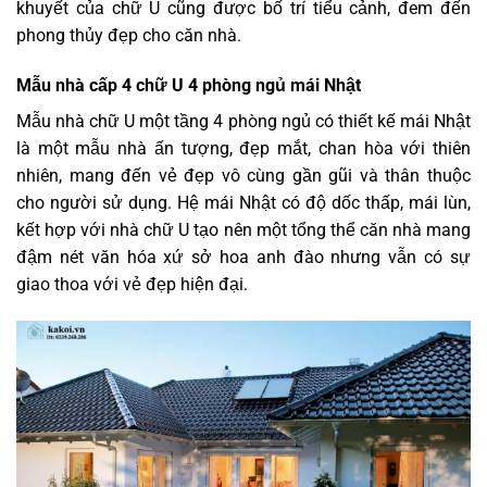
khuyết của chữ U cũng được bố trí tiểu cảnh, đem đến
phong thủy đẹp cho căn nhà.
Mẫu nhà cấp 4 chữ U 4 phòng ngủ mái Nhật
Mẫu nhà chữ U một tầng 4 phòng ngủ có thiết kế mái Nhật
là một mẫu nhà ấn tượng, đẹp mắt, chan hòa với thiên
nhiên, mang đến vẻ đẹp vô cùng gần gũi và thân thuộc
cho người sử dụng. Hệ mái Nhật có độ dốc thấp, mái lùn,
kết hợp với nhà chữ U tạo nên một tổng thể căn nhà mang
đậm nét văn hóa xứ sở hoa anh đào nhưng vẫn có sự
giao thoa với vẻ đẹp hiện đại.