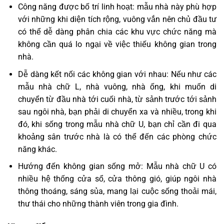
Công năng được bố trí linh hoạt: mẫu nhà này phù hợp
với những khi diện tích rộng, vuông vắn nên chủ đầu tư
có thể dễ dàng phân chia các khu vực chức năng mà
không cần quá lo ngại về việc thiếu không gian trong
nhà.
Dễ dàng kết nối các không gian với nhau: Nếu như các
mẫu nhà chữ L, nhà vuông, nhà ống, khi muốn di
chuyển từ đầu nhà tới cuối nhà, từ sảnh trước tới sảnh
sau ngôi nhà, bạn phải di chuyển xa và nhiều, trong khi
đó, khi sống trong mẫu nhà chữ U, bạn chỉ cần đi qua
khoảng sân trước nhà là có thể đến các phòng chức
năng khác.
Hướng đến không gian sống mở: Mẫu nhà chữ U có
nhiều hệ thống cửa sổ, cửa thông gió, giúp ngôi nhà
thông thoáng, sáng sủa, mang lại cuộc sống thoải mái,
thư thái cho những thành viên trong gia đình.