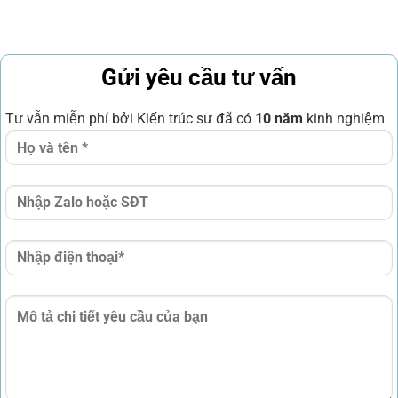
Gửi yêu cầu tư vấn
Tư vẫn miễn phí bởi Kiến trúc sư đã có
10 năm
kinh nghiệm