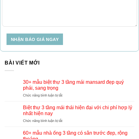
NHẬN BÁO GIÁ NGAY
BÀI VIẾT MỚI
30+ mẫu biệt thự 3 tầng mái mansard đẹp quý
phái, sang trọng
ở
Chức năng bình luận bị tắt
30+
mẫu
Biệt thự 3 tầng mái thái hiện đại với chi phí hợp lý
biệt
nhất hiện nay
thự
ở
Chức năng bình luận bị tắt
3
Biệt
tầng
thự
mái
60+ mẫu nhà ống 3 tầng có sân trước đẹp, rộng
3
mansard
thoáng