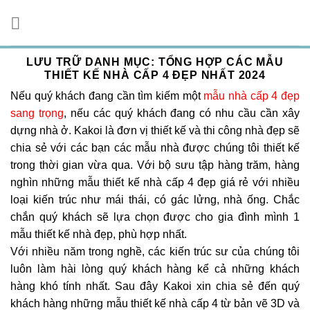
Chuyển
đến
nội
dung
LƯU TRỮ DANH MỤC:
TỔNG HỢP CÁC MẪU
THIẾT KẾ NHÀ CẤP 4 ĐẸP NHẤT 2024
Nếu quý khách đang cần tìm kiếm một
mẫu nhà cấp 4 đẹp
sang trọng
, nếu các quý khách đang có nhu cầu cần xây
dựng nhà ở. Kakoi là đơn vị thiết kế và thi công nhà đẹp sẽ
chia sẻ với các bạn các mẫu nhà được chúng tôi thiết kế
trong thời gian vừa qua. Với bộ sưu tập hàng trăm, hàng
nghìn những mẫu thiết kế nhà cấp 4 đẹp giá rẻ với nhiều
loại kiến trúc như mái thái, có gác lửng, nhà ống. Chắc
chắn quý khách sẽ lựa chọn được cho gia đình mình 1
mẫu thiết kế nhà đẹp, phù hợp nhất.
Với nhiều năm trong nghề, các kiến trúc sư của chúng tôi
luôn làm hài lòng quý khách hàng kể cả những khách
hàng khó tính nhất. Sau đây Kakoi xin chia sẻ đến quý
khách hàng những mẫu thiết kế nhà cấp 4 từ bản vẽ 3D và