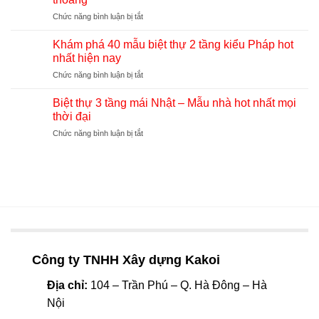
tầng
đẹp
ở
Chức năng bình luận bị tắt
mái
quý
60+
thái
phái,
mẫu
hiện
Khám phá 40 mẫu biệt thự 2 tầng kiểu Pháp hot
sang
nhà
đại
nhất hiện nay
trọng
ống
với
ở
Chức năng bình luận bị tắt
3
chi
Khám
tầng
phí
phá
có
Biệt thự 3 tầng mái Nhật – Mẫu nhà hot nhất mọi
hợp
40
sân
thời đại
lý
mẫu
trước
nhất
ở
Chức năng bình luận bị tắt
biệt
đẹp,
hiện
Biệt
thự
rộng
nay
thự
2
thoáng
3
tầng
tầng
kiểu
mái
Pháp
Nhật
hot
–
nhất
Mẫu
hiện
nhà
nay
hot
Công ty TNHH Xây dựng Kakoi
nhất
mọi
Địa chỉ:
104 – Trần Phú – Q. Hà Đông – Hà
thời
Nội
đại