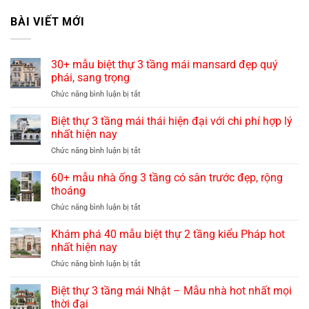
BÀI VIẾT MỚI
30+ mẫu biệt thự 3 tầng mái mansard đẹp quý
phái, sang trọng
ở
Chức năng bình luận bị tắt
30+
mẫu
Biệt thự 3 tầng mái thái hiện đại với chi phí hợp lý
biệt
nhất hiện nay
thự
ở
Chức năng bình luận bị tắt
3
Biệt
tầng
thự
60+ mẫu nhà ống 3 tầng có sân trước đẹp, rộng
mái
3
mansard
thoáng
tầng
đẹp
ở
Chức năng bình luận bị tắt
mái
quý
60+
thái
phái,
mẫu
Khám phá 40 mẫu biệt thự 2 tầng kiểu Pháp hot
hiện
sang
nhà
đại
nhất hiện nay
trọng
ống
với
ở
Chức năng bình luận bị tắt
3
chi
Khám
tầng
phí
phá
Biệt thự 3 tầng mái Nhật – Mẫu nhà hot nhất mọi
có
hợp
40
sân
thời đại
lý