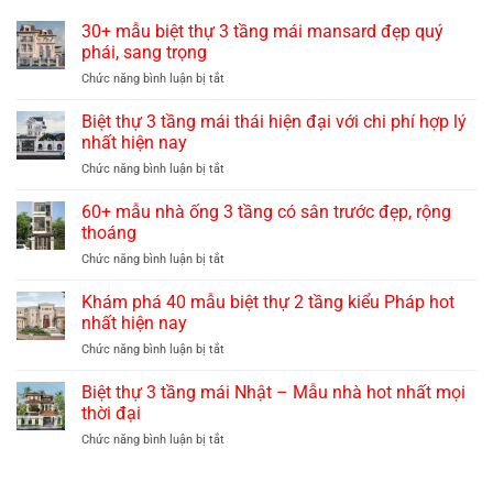
30+ mẫu biệt thự 3 tầng mái mansard đẹp quý
phái, sang trọng
ở
Chức năng bình luận bị tắt
30+
mẫu
Biệt thự 3 tầng mái thái hiện đại với chi phí hợp lý
biệt
nhất hiện nay
thự
ở
Chức năng bình luận bị tắt
3
Biệt
tầng
thự
60+ mẫu nhà ống 3 tầng có sân trước đẹp, rộng
mái
3
mansard
thoáng
tầng
đẹp
ở
Chức năng bình luận bị tắt
mái
quý
60+
thái
phái,
mẫu
Khám phá 40 mẫu biệt thự 2 tầng kiểu Pháp hot
hiện
sang
nhà
đại
nhất hiện nay
trọng
ống
với
ở
Chức năng bình luận bị tắt
3
chi
Khám
tầng
phí
phá
Biệt thự 3 tầng mái Nhật – Mẫu nhà hot nhất mọi
có
hợp
40
sân
thời đại
lý
mẫu
trước
nhất
ở
Chức năng bình luận bị tắt
biệt
đẹp,
hiện
Biệt
thự
rộng
nay
thự
2
thoáng