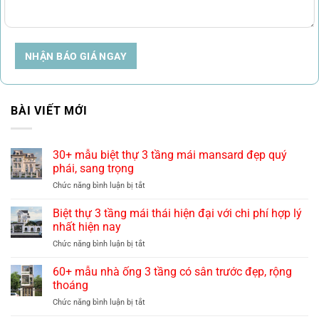
NHẬN BÁO GIÁ NGAY
BÀI VIẾT MỚI
30+ mẫu biệt thự 3 tầng mái mansard đẹp quý
phái, sang trọng
ở
Chức năng bình luận bị tắt
30+
mẫu
Biệt thự 3 tầng mái thái hiện đại với chi phí hợp lý
biệt
nhất hiện nay
thự
ở
Chức năng bình luận bị tắt
3
Biệt
tầng
thự
60+ mẫu nhà ống 3 tầng có sân trước đẹp, rộng
mái
3
mansard
thoáng
tầng
đẹp
ở
Chức năng bình luận bị tắt
mái
quý
60+
thái
phái,