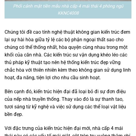
Phối cảnh mặt tiền mẫu nhà cấp 4 mái thái 4 phòng ngủ
KKNC4008
Chúng tôi đề cao tính nghệ thuật không gian kiến trúc đem
lại sự hài hòa giữa tỷ lệ các bộ phận ngoại thất sao cho
chúng có thể thống nhất, hòa quyện cùng nhau trong một
khối của căn nhà. Các kiến trúc sư vận dụng khéo léo các
thủ pháp kỹ thuật tạo nên hệ thống kiến trúc đẹp vững
chắc hòa với thiên nhiên kèm theo không gian sử dụng linh
hoạt, đa năng, tiện lợi cho nhu cầu sinh hoạt.
Bên cạnh đó, kiến trúc hiện đại đã loại bỏ đi sự đơn điệu
của nếp nhà truyền thống. Thay vào đó là sự thanh tao,
tươi sáng từ kỹ nghệ và việc sử dụng các thể loại vật liệu
bền đẹp.
Với đặc trưng của kiến trúc hiện đại mới, nhà cấp 4 mái
thái này có các yếu tố mái giật, cột tròn trụ vuông thậm chí