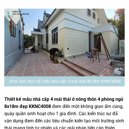
Hình ảnh thực tế mẫu nhà cấp 4 mái thái 8x18m KKNC4008
Thiết kế mẫu nhà cấp 4 mái thái ở nông thôn 4 phòng ngủ
8x18m đẹp KKNC4008
đem đến một không gian ấm cúng,
quây quần sinh hoạt cho 1 gia đình. Các kiến trúc sư đã
vận dụng đem đến các tiêu chuẩn kiến tạo môi trường sinh
thái mang tính tự nhiên và các giải pháp tiếp cận thiên