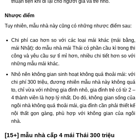
thuận tiện khi đi lại cho người già và trẻ nhỏ.
Nhược điểm
Tuy nhiên, mẫu nhà này cũng có những nhược điểm sau:
Chi phí cao hơn so với các loại mái khác (mái bằng,
mái Nhật): do mẫu nhà mái Thái có phần cầu kì trong thi
công và yêu cầu sự tỉ mỉ hơn, nhiều chi tiết hơn so với
những mẫu mái khác.
Nhỏ nên không gian sinh hoạt không quá thoải mái: với
chi phí 300 triệu, đương nhiên mẫu nhà này không quá
to, chỉ vừa với những gia đình nhỏ, gia đình trẻ có từ 2 –
4 thành viên là hợp lý nhất. Do đó, không gian sống của
ngôi nhà không quá thoải mái, gia đình cần phải thiết kế
nội thất gọn gàng, phù hợp với không gian của ngôi
nhà.
[15+] mẫu nhà cấp 4 mái Thái 300 triệu