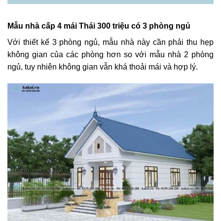
Mẫu nhà cấp 4 mái Thái 300 triệu có 3 phòng ngủ
Với thiết kế 3 phòng ngủ, mẫu nhà này cần phải thu hẹp
không gian của các phòng hơn so với mẫu nhà 2 phòng
ngủ, tuy nhiên không gian vẫn khá thoải mái và hợp lý.