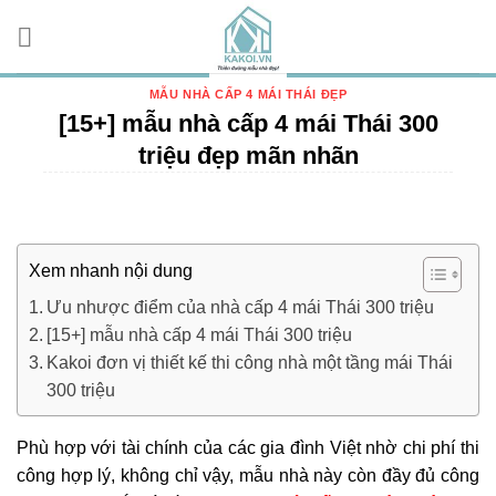
Chuyển
đến
nội
dung
MẪU NHÀ CẤP 4 MÁI THÁI ĐẸP
[15+] mẫu nhà cấp 4 mái Thái 300
triệu đẹp mãn nhãn
Xem nhanh nội dung
Ưu nhược điểm của nhà cấp 4 mái Thái 300 triệu
[15+] mẫu nhà cấp 4 mái Thái 300 triệu
Kakoi đơn vị thiết kế thi công nhà một tầng mái Thái
300 triệu
Phù hợp với tài chính của các gia đình Việt nhờ chi phí thi
công hợp lý, không chỉ vậy, mẫu nhà này còn đầy đủ công