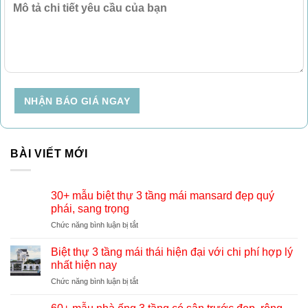
NHẬN BÁO GIÁ NGAY
BÀI VIẾT MỚI
30+ mẫu biệt thự 3 tầng mái mansard đẹp quý
phái, sang trọng
ở
Chức năng bình luận bị tắt
30+
mẫu
Biệt thự 3 tầng mái thái hiện đại với chi phí hợp lý
biệt
nhất hiện nay
thự
ở
Chức năng bình luận bị tắt
3
Biệt
tầng
thự
mái