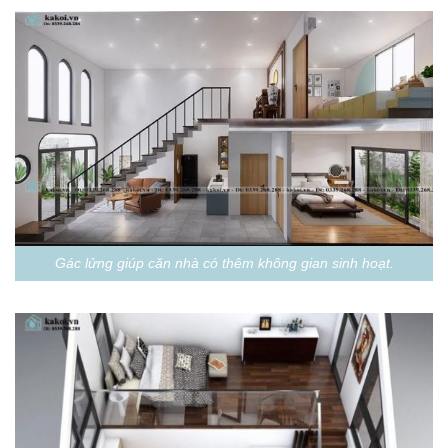
Gác lửng giúp căn nhà có thêm không gian sinh hoạt.