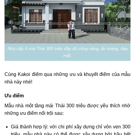
Nhà cấp 4 mái Thái 300 triệu đầy đủ công năng, ấn tượng, đẹp
mắt.
Cùng Kakoi điểm qua những ưu và khuyết điểm của mẫu
nhà này nhé!
Ưu điểm
Mẫu nhà một tầng mái Thái 300 triệu được yêu thích nhờ
những ưu điểm nổi trội sau:
Giá thành hợp lý: với chi phí xây dựng chỉ vỏn vẹn 300
triệu, mẫu nhà này có thể được xây dựng bởi hầu hết