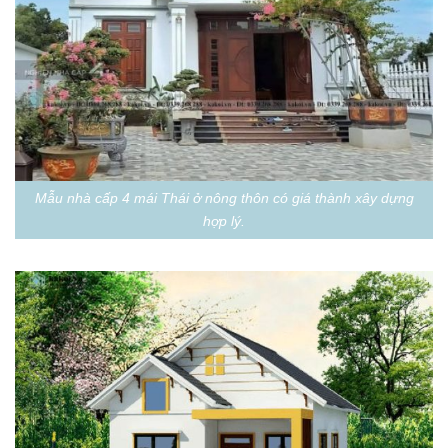
Mẫu nhà cấp 4 mái Thái ở nông thôn có giá thành xây dựng
hợp lý.