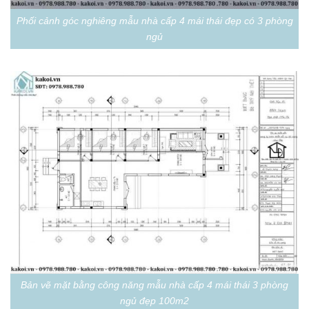
Phối cảnh góc nghiêng mẫu nhà cấp 4 mái thái đẹp có 3 phòng
ngủ
Bản vẽ mặt bằng công năng mẫu nhà cấp 4 mái thái 3 phòng
ngủ đẹp 100m2