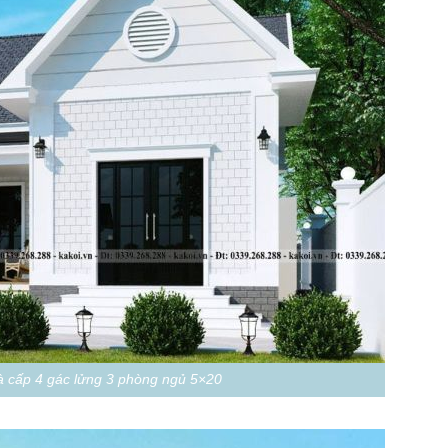
 cấp 4 gác lửng 3 phòng ngủ 5×20