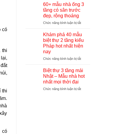
đẹp
thự
60+ mẫu nhà ống 3
quý
3
tầng có sân trước
phái,
tầng
đẹp, rộng thoáng
sang
mái
trọng
ở
Chức năng bình luận bị tắt
thái
60+
hiện
ó có
mẫu
đại
Khám phá 40 mẫu
nhà
với
biệt thự 2 tầng kiểu
ống
chi
Pháp hot nhất hiện
3
phí
 thi
nay
tầng
hợp
lại,
có
lý
ở
Chức năng bình luận bị tắt
sân
nhất
Khám
 đắt
trước
hiện
phá
Biệt thự 3 tầng mái
núi,
đẹp,
nay
40
Nhật – Mẫu nhà hot
rộng
mẫu
nhất mọi thời đại
thoáng
biệt
ở
Chức năng bình luận bị tắt
thự
 thi
Biệt
2
năm.
thự
tầng
3
kiểu
 nhà
tầng
Pháp
 xây
mái
hot
Nhật
nhất
–
hiện
Mẫu
nay
n có