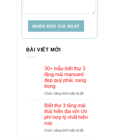
NHẬN BÁO GIÁ NGAY
BÀI VIẾT MỚI
30+ mẫu biệt thự 3
tầng mái mansard
đẹp quý phái, sang
trọng
ở
Chức năng bình luận bị tắt
30+
mẫu
Biệt thự 3 tầng mái
biệt
thái hiện đại với chi
thự
phí hợp lý nhất hiện
3
nay
tầng
mái
ở
Chức năng bình luận bị tắt
mansard
Biệt