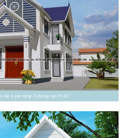
 cấp 4 gác lửng 3 phòng ngủ 5×15