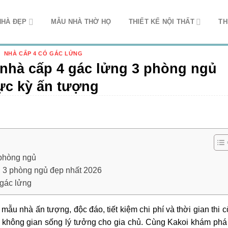
NHÀ ĐẸP
MẪU NHÀ THỜ HỌ
THIẾT KẾ NỘI THẤT
TH
NHÀ CẤP 4 CÓ GÁC LỬNG
nhà cấp 4 gác lửng 3 phòng ngủ
ực kỳ ấn tượng
 phòng ngủ
 3 phòng ngủ đẹp nhất 2026
 gác lửng
 mẫu nhà ấn tượng, độc đáo, tiết kiệm chi phí và thời gian thi 
 không gian sống lý tưởng cho gia chủ. Cùng Kakoi khám phá