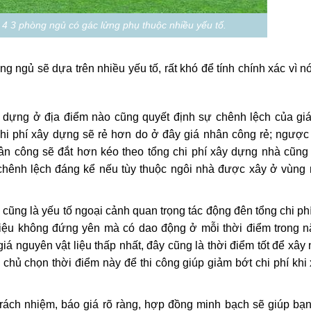
p 4 3 phòng ngủ có gác lửng phụ thuộc nhiều yếu tố.
g ngủ sẽ dựa trên nhiều yếu tố, rất khó để tính chính xác vì n
 dựng ở địa điểm nào cũng quyết định sự chênh lệch của giá
hi phí xây dựng sẽ rẻ hơn do ở đây giá nhân công rẻ; ngược 
hân công sẽ đắt hơn kéo theo tổng chi phí xây dựng nhà cũng
chênh lệch đáng kể nếu tùy thuộc ngôi nhà được xây ở vùng 
u cũng là yếu tố ngoại cảnh quan trọng tác động đên tổng chi phí
liệu không đứng yên mà có dao động ở mỗi thời điểm trong 
á nguyên vật liệu thấp nhất, đây cũng là thời điểm tốt để xây
ia chủ chọn thời điểm này để thi công giúp giảm bớt chi phí khi
 trách nhiệm, báo giá rõ ràng, hợp đồng minh bạch sẽ giúp bạ