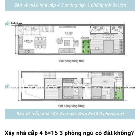
Bản vẽ mẫu nhà cấp 4 3 phòng ngủ 1 phòng thờ 6x15m
Bản vẽ mẫu nhà cấp 4 có gác lửng 6×15 3 phòng ngủ
Xây nhà cấp 4 6×15 3 phòng ngủ có đắt không?