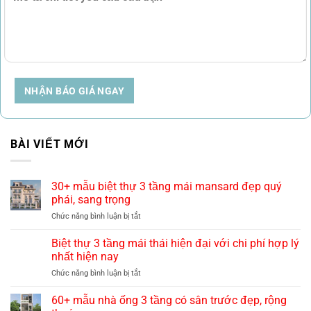
NHẬN BÁO GIÁ NGAY
BÀI VIẾT MỚI
30+ mẫu biệt thự 3 tầng mái mansard đẹp quý
phái, sang trọng
ở
Chức năng bình luận bị tắt
30+
mẫu
Biệt thự 3 tầng mái thái hiện đại với chi phí hợp lý
biệt
nhất hiện nay
thự
ở
Chức năng bình luận bị tắt
3
Biệt
tầng
thự
60+ mẫu nhà ống 3 tầng có sân trước đẹp, rộng
mái
3
mansard