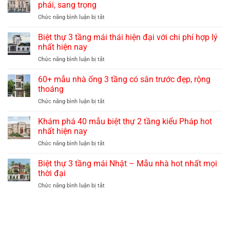
phái, sang trọng
ở
Chức năng bình luận bị tắt
30+
mẫu
Biệt thự 3 tầng mái thái hiện đại với chi phí hợp lý
biệt
nhất hiện nay
thự
ở
Chức năng bình luận bị tắt
3
Biệt
tầng
thự
60+ mẫu nhà ống 3 tầng có sân trước đẹp, rộng
mái
3
mansard
thoáng
tầng
đẹp
ở
Chức năng bình luận bị tắt
mái
quý
60+
thái
phái,
mẫu
Khám phá 40 mẫu biệt thự 2 tầng kiểu Pháp hot
hiện
sang
nhà
đại
nhất hiện nay
trọng
ống
với
ở
Chức năng bình luận bị tắt
3
chi
Khám
tầng
phí
phá
Biệt thự 3 tầng mái Nhật – Mẫu nhà hot nhất mọi
có
hợp
40
sân
thời đại
lý
mẫu
trước
nhất
ở
Chức năng bình luận bị tắt
biệt
đẹp,
hiện
Biệt
thự
rộng
nay
thự
2
thoáng
3
tầng
tầng
kiểu
mái