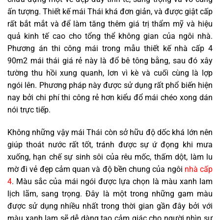
ấn tượng. Thiết kế mái Thái khá đơn giản, và được giật cấp
rất bắt mắt và để làm tăng thêm giá trị thẩm mỹ và hiệu
quả kinh tế cao cho tổng thể không gian của ngôi nhà.
Phương án thi công mái trong mẫu thiết kế nhà cấp 4
90m2 mái thái giá rẻ này là đổ bê tông bằng, sau đó xây
tường thu hồi xung quanh, lơn vì kè và cuối cùng là lợp
ngói lên. Phương pháp này được sử dụng rất phổ biến hiện
nay bởi chi phí thi công rẻ hơn kiểu đổ mái chéo xong dán
nói trực tiếp.
Không những vậy mái Thái còn sở hữu độ dốc khá lớn nên
giúp thoát nước rất tốt, tránh được sự ứ đọng khi mưa
xuống, hạn chế sự sinh sôi của rêu mốc, thấm dột, làm lu
mờ đi vẻ đẹp cảm quan và độ bền chung của ngôi
nhà cấp
4
. Màu sắc của mái ngói được lựa chọn là màu xanh lam
lịch lãm, sang trọng. Đây là một trong những gam màu
được sử dụng nhiều nhất trong thời gian gần đây bởi với
màu xanh lam sẽ dễ dàng tạo cảm giác cho người nhìn sự