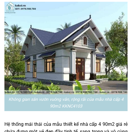
Không gian sân vườn vuông vắn, rộng rãi của mẫu nhà cấp 4
90m2 KKNC4103
Hệ thống mái thái của mẫu thiết kế nhà cấp 4 90m2 giá rẻ
chứa đựng một vẻ đẹp đầy tinh tế, sang trọng và vô cùng