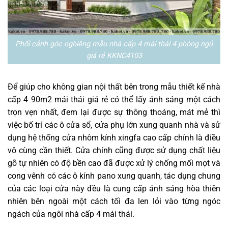
Phối cảnh góc nghiêng mẫu nhà cấp 4 mái thái 4 phòng ngủ
giá rẻ KKNC4103
Để giúp cho không gian nội thất bên trong mẫu thiết kế nhà
cấp 4 90m2 mái thái giá rẻ có thể lấy ánh sáng một cách
trọn vẹn nhất, đem lại được sự thông thoáng, mát mẻ thì
việc bố trí các ô cửa sổ, cửa phụ lớn xung quanh nhà và sử
dụng hệ thống cửa nhôm kính xingfa cao cấp chính là điều
vô cùng cần thiết. Cửa chính cũng được sử dụng chất liệu
gỗ tự nhiên có độ bền cao đã được xử lý chống mối mọt và
cong vênh có các ô kính pano xung quanh, tác dụng chung
của các loại cửa này đều là cung cấp ánh sáng hòa thiên
nhiên bên ngoài một cách tối đa len lỏi vào từng ngóc
ngách của ngôi nhà cấp 4 mái thái.