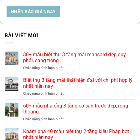
NHẬN BÁO GIÁ NGAY
BÀI VIẾT MỚI
30+ mẫu biệt thự 3 tầng mái mansard đẹp quý
phái, sang trọng
ở
Chức năng bình luận bị tắt
30+
mẫu
Biệt thự 3 tầng mái thái hiện đại với chi phí hợp lý
biệt
nhất hiện nay
thự
ở
Chức năng bình luận bị tắt
3
Biệt
tầng
thự
60+ mẫu nhà ống 3 tầng có sân trước đẹp, rộng
mái
3
mansard
thoáng
tầng
đẹp
ở
Chức năng bình luận bị tắt
mái
quý
60+
thái
phái,
mẫu
Khám phá 40 mẫu biệt thự 2 tầng kiểu Pháp hot
hiện
sang
nhà
đại
nhất hiện nay
trọng