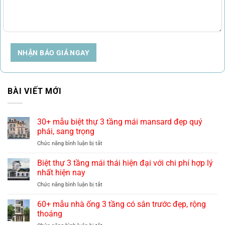
NHẬN BÁO GIÁ NGAY
BÀI VIẾT MỚI
30+ mẫu biệt thự 3 tầng mái mansard đẹp quý
phái, sang trọng
ở
Chức năng bình luận bị tắt
30+
mẫu
Biệt thự 3 tầng mái thái hiện đại với chi phí hợp lý
biệt
nhất hiện nay
thự
ở
Chức năng bình luận bị tắt
3
Biệt
tầng
thự
60+ mẫu nhà ống 3 tầng có sân trước đẹp, rộng
mái
3
mansard
thoáng
tầng
đẹp