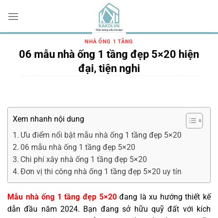
Chuyển
đến
nội
dung
NHÀ ỐNG 1 TẦNG
06 mẫu nhà ống 1 tầng đẹp 5×20 hiện
đại, tiện nghi
Xem nhanh nội dung
Ưu điểm nổi bật mẫu nhà ống 1 tầng đẹp 5×20
06 mẫu nhà ống 1 tầng đẹp 5×20
Chi phí xây nhà ống 1 tầng đẹp 5×20
Đơn vị thi công nhà ống 1 tầng đẹp 5×20 uy tín
Mẫu nhà ống 1 tầng đẹp 5×20
đang là xu hướng thiết kế
dẫn đầu năm 2024. Bạn đang sở hữu quỹ đất với kích