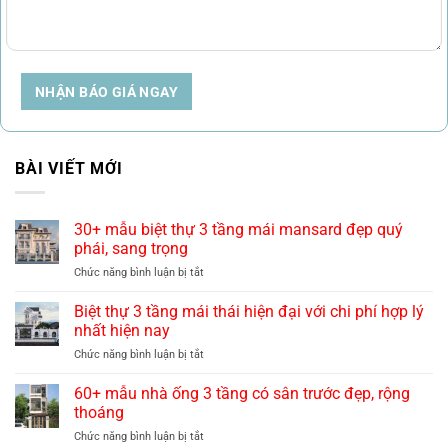
NHẬN BÁO GIÁ NGAY
BÀI VIẾT MỚI
30+ mẫu biệt thự 3 tầng mái mansard đẹp quý
phái, sang trọng
ở
Chức năng bình luận bị tắt
30+
mẫu
Biệt thự 3 tầng mái thái hiện đại với chi phí hợp lý
biệt
nhất hiện nay
thự
ở
Chức năng bình luận bị tắt
3
Biệt
tầng
thự
60+ mẫu nhà ống 3 tầng có sân trước đẹp, rộng
mái
3
mansard
thoáng
tầng
đẹp
ở
Chức năng bình luận bị tắt
mái
quý