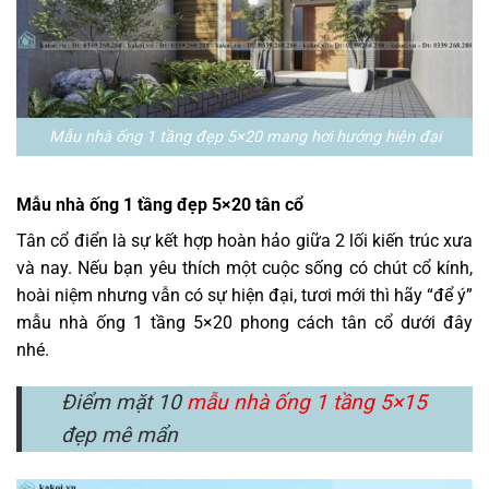
Mẫu nhà ống 1 tầng đẹp 5×20 mang hơi hướng hiện đại
Mẫu nhà ống 1 tầng đẹp 5×20 tân cổ
Tân cổ điển là sự kết hợp hoàn hảo giữa 2 lối kiến trúc xưa
và nay. Nếu bạn yêu thích một cuộc sống có chút cổ kính,
hoài niệm nhưng vẫn có sự hiện đại, tươi mới thì hãy “để ý”
mẫu nhà ống 1 tầng 5×20 phong cách tân cổ dưới đây
nhé.
Điểm mặt 10
mẫu nhà ống 1 tầng 5×15
đẹp mê mẩn