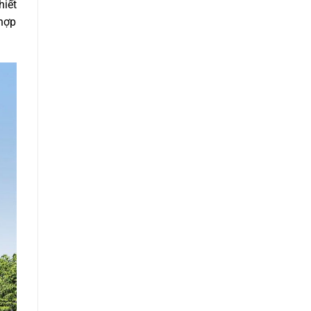
hiết
 hợp