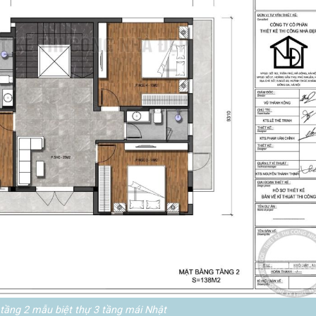
tầng 2 mẫu biệt thự 3 tầng mái Nhật