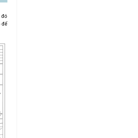
g đó
ồ để