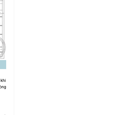
 khi
hòng