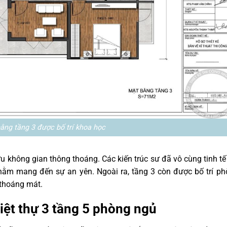
ằng tầng 3 được bố trí khoa học
 không gian thông thoáng. Các kiến trúc sư đã vô cùng tinh tế
nhằm mang đến sự an yên. Ngoài ra, tầng 3 còn được bố trí p
 thoáng mát.
ệt thự 3 tầng 5 phòng ngủ