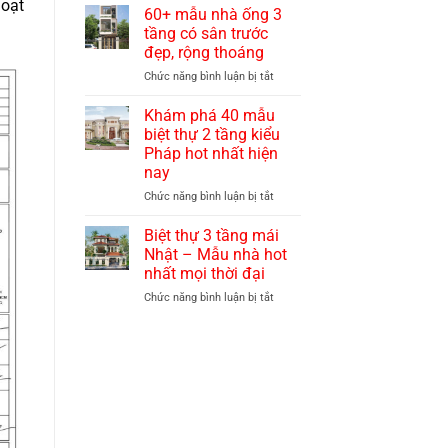
hoạt
đẹp
thự
60+ mẫu nhà ống 3
quý
3
tầng có sân trước
phái,
tầng
đẹp, rộng thoáng
sang
mái
trọng
ở
Chức năng bình luận bị tắt
thái
60+
hiện
mẫu
đại
Khám phá 40 mẫu
nhà
với
biệt thự 2 tầng kiểu
ống
chi
Pháp hot nhất hiện
3
phí
nay
tầng
hợp
có
lý
ở
Chức năng bình luận bị tắt
sân
nhất
Khám
trước
hiện
phá
Biệt thự 3 tầng mái
đẹp,
nay
40
Nhật – Mẫu nhà hot
rộng
mẫu
nhất mọi thời đại
thoáng
biệt
ở
Chức năng bình luận bị tắt
thự
Biệt
2
thự
tầng
3
kiểu
tầng
Pháp
mái
hot
Nhật
nhất
–
hiện
Mẫu
nay