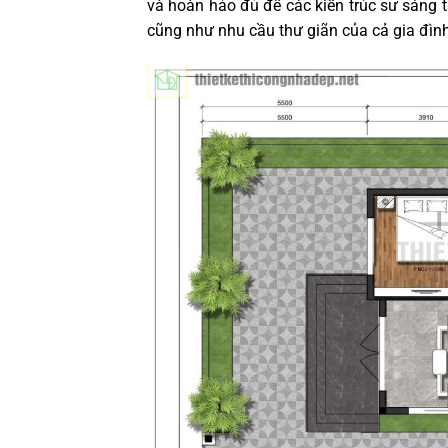
và hoàn hảo đủ để các kiến trúc sư sáng t
cũng như nhu cầu thư giãn của cả gia đình