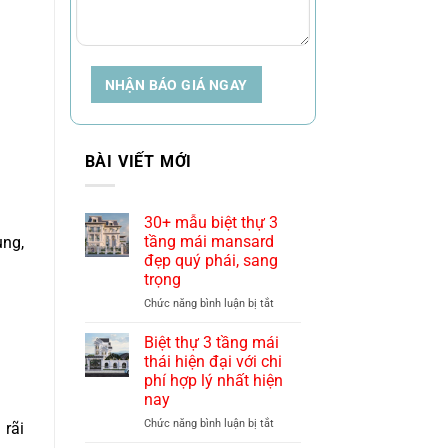
NHẬN BÁO GIÁ NGAY
BÀI VIẾT MỚI
30+ mẫu biệt thự 3
tầng mái mansard
ung,
đẹp quý phái, sang
trọng
ở
Chức năng bình luận bị tắt
30+
mẫu
Biệt thự 3 tầng mái
biệt
thái hiện đại với chi
thự
phí hợp lý nhất hiện
3
nay
tầng
mái
ở
Chức năng bình luận bị tắt
 rãi
mansard
Biệt