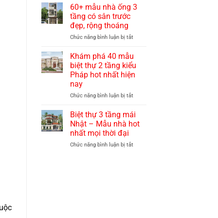
đẹp
thự
60+ mẫu nhà ống 3
quý
3
tầng có sân trước
phái,
tầng
đẹp, rộng thoáng
sang
mái
trọng
ở
Chức năng bình luận bị tắt
thái
60+
hiện
mẫu
đại
Khám phá 40 mẫu
nhà
với
biệt thự 2 tầng kiểu
ống
chi
Pháp hot nhất hiện
3
phí
nay
tầng
hợp
có
lý
ở
Chức năng bình luận bị tắt
sân
nhất
Khám
trước
hiện
phá
Biệt thự 3 tầng mái
đẹp,
nay
40
Nhật – Mẫu nhà hot
rộng
mẫu
nhất mọi thời đại
thoáng
biệt
ở
Chức năng bình luận bị tắt
thự
Biệt
2
thự
tầng
3
kiểu
tầng
Pháp
mái
hot
Nhật
nhất
–
hiện
cuộc
Mẫu
nay