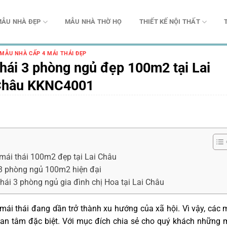
ẪU NHÀ ĐẸP
MẪU NHÀ THỜ HỌ
THIẾT KẾ NỘI THẤT
MẪU NHÀ CẤP 4 MÁI THÁI ĐẸP
hái 3 phòng ngủ đẹp 100m2 tại Lai
Châu KKNC4001
 mái thái 100m2 đẹp tại Lai Châu
 3 phòng ngủ 100m2 hiện đại
hái 3 phòng ngủ gia đình chị Hoa tại Lai Châu
i thái đang dần trở thành xu hướng của xã hội. Vì vậy, các
uan tâm đặc biệt. Với mục đích chia sẻ cho quý khách những