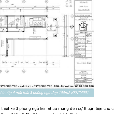
hà cấp 4 mái thái 3 phòng ngủ đẹp 100m2 KKNC4001
thiết kế 3 phòng ngủ liền nhau mang đến sự thuận tiện cho 