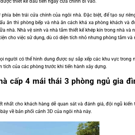
được thiết kế đầu tiên ngay cửa chính đi vào.
hía bên trái cửa chính của ngôi nhà. Đặc biệt, để tạo sự riên
nấu ăn thì phòng bếp và nhà ăn cách khá xa phòng khách và 
iữa nhà. Nhà vệ sinh và nhà tắm thiết kế khép kín trong nhà và
tiện cho việc sử dụng, dù có diện tích nhỏ nhưng phòng tắm và
i người có thể hình dung được sự sắp xếp các khu vực trong 
 tích của các phòng trước khi tiến hành xây dựng.
hà cấp 4 mái thái 3 phòng ngủ gia đì
ết nhất cho khách hàng dễ quan sát và đánh giá, đội ngũ kiến 
h bày về bản phối cảnh 3D của ngôi nhà này.