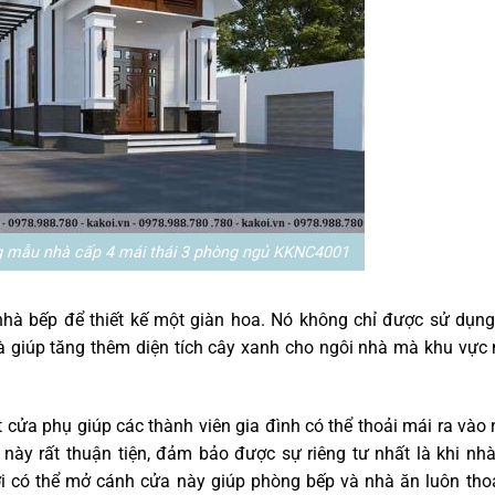
g mẫu nhà cấp 4 mái thái 3 phòng ngủ KKNC4001
nhà bếp để thiết kế một giàn hoa. Nó không chỉ được sử dụn
í và giúp tăng thêm diện tích cây xanh cho ngôi nhà mà khu vực
 cửa phụ giúp các thành viên gia đình có thể thoải mái ra vào
này rất thuận tiện, đảm bảo được sự riêng tư nhất là khi nh
ời có thể mở cánh cửa này giúp phòng bếp và nhà ăn luôn th