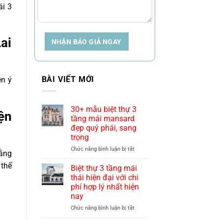
ái 3
ai
NHẬN BÁO GIÁ NGAY
BÀI VIẾT MỚI
ên ý
30+ mẫu biệt thự 3
ện
tầng mái mansard
đẹp quý phái, sang
trọng
ở
Chức năng bình luận bị tắt
bằng
30+
 thể
mẫu
Biệt thự 3 tầng mái
biệt
thái hiện đại với chi
thự
phí hợp lý nhất hiện
3
nay
tầng
mái
ở
Chức năng bình luận bị tắt
mansard
Biệt