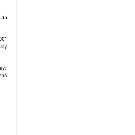
i đa
001
 Đây
ay:
 nhà