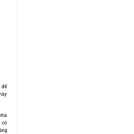
g để
 này
 nhà
à có
oáng