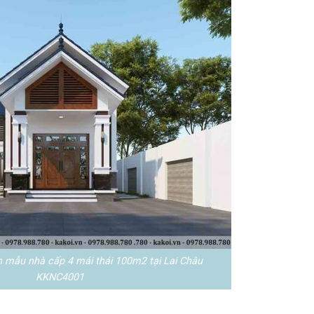
n mẫu nhà cấp 4 mái thái 100m2 tại Lai Châu
KKNC4001