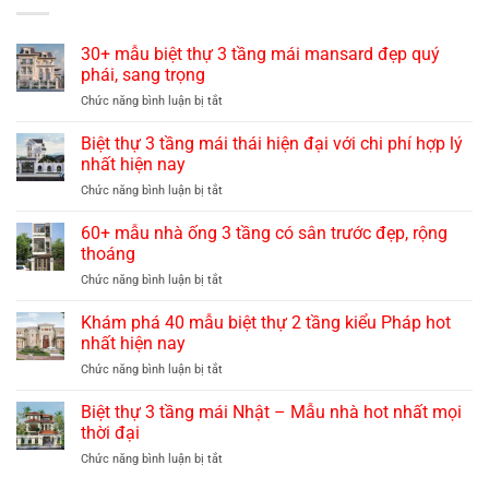
30+ mẫu biệt thự 3 tầng mái mansard đẹp quý
phái, sang trọng
ở
Chức năng bình luận bị tắt
30+
mẫu
Biệt thự 3 tầng mái thái hiện đại với chi phí hợp lý
biệt
nhất hiện nay
thự
ở
Chức năng bình luận bị tắt
3
Biệt
tầng
thự
60+ mẫu nhà ống 3 tầng có sân trước đẹp, rộng
mái
3
mansard
thoáng
tầng
đẹp
ở
Chức năng bình luận bị tắt
mái
quý
60+
thái
phái,
mẫu
Khám phá 40 mẫu biệt thự 2 tầng kiểu Pháp hot
hiện
sang
nhà
đại
nhất hiện nay
trọng
ống
với
ở
Chức năng bình luận bị tắt
3
chi
Khám
tầng
phí
phá
Biệt thự 3 tầng mái Nhật – Mẫu nhà hot nhất mọi
có
hợp
40
sân
thời đại
lý
mẫu
trước
nhất
ở
Chức năng bình luận bị tắt
biệt
đẹp,
hiện
Biệt
thự
rộng
nay