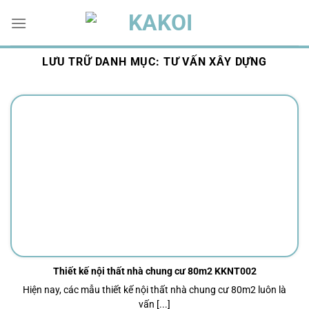
Chuyển
đến
nội
dung
LƯU TRỮ DANH MỤC:
TƯ VẤN XÂY DỰNG
Thiết kế nội thất nhà chung cư 80m2 KKNT002
Hiện nay, các mẫu thiết kế nội thất nhà chung cư 80m2 luôn là
vấn [...]