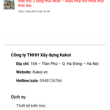
Biệt thự 3 tầng mái Nhật – Mẫu nhà hot nhất mọi
có
hợp
40
sân
thời đại
lý
mẫu
trước
nhất
ở
Chức năng bình luận bị tắt
biệt
đẹp,
hiện
Biệt
thự
rộng
nay
thự
2
thoáng
3
tầng
tầng
kiểu
mái
Pháp
Nhật
hot
–
nhất
Mẫu
hiện
nhà
nay
hot
Công ty TNHH Xây dựng Kakoi
nhất
mọi
Địa chỉ:
104 – Trần Phú – Q. Hà Đông – Hà Nội
thời
đại
Website:
Kakoi.vn
Hotline/zalo:
0948126766
Dịch vụ
Thiết kế kiến trúc