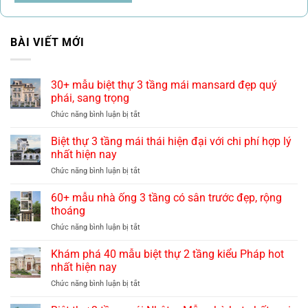
BÀI VIẾT MỚI
30+ mẫu biệt thự 3 tầng mái mansard đẹp quý
phái, sang trọng
ở
Chức năng bình luận bị tắt
30+
mẫu
Biệt thự 3 tầng mái thái hiện đại với chi phí hợp lý
biệt
nhất hiện nay
thự
ở
Chức năng bình luận bị tắt
3
Biệt
tầng
thự
60+ mẫu nhà ống 3 tầng có sân trước đẹp, rộng
mái
3
mansard
thoáng
tầng
đẹp
ở
Chức năng bình luận bị tắt
mái
quý
60+
thái
phái,
mẫu
Khám phá 40 mẫu biệt thự 2 tầng kiểu Pháp hot
hiện
sang
nhà
đại
nhất hiện nay
trọng
ống
với
ở
Chức năng bình luận bị tắt
3
chi
Khám
tầng
phí
phá