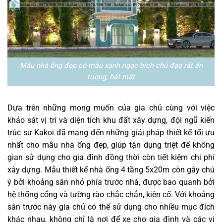
Mẫu nhà ống đẹp có màu xanh ngọc bích chủ đạo rất ấn
tượng, bắt mắt
Dựa trên những mong muốn của gia chủ cùng với việc
khảo sát vị trí và diện tích khu đất xây dựng, đội ngũ kiến
trúc sư Kakoi đã mang đến những giải pháp thiết kế tối ưu
nhất cho mẫu nhà ống đẹp, giúp tận dụng triệt để không
gian sử dụng cho gia đình đồng thời còn tiết kiệm chi phí
xây dựng. Mẫu thiết kế nhà ống 4 tầng 5x20m còn gây chú
ý bởi khoảng sân nhỏ phía trước nhà, được bao quanh bởi
hệ thống cổng và tường rào chắc chắn, kiên cố. Với khoảng
sân trước này gia chủ có thể sử dụng cho nhiều mục đích
khác nhau, không chỉ là nơi để xe cho gia đình và các vị