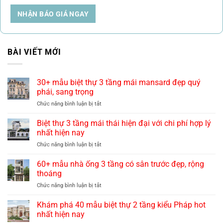
NHẬN BÁO GIÁ NGAY
BÀI VIẾT MỚI
30+ mẫu biệt thự 3 tầng mái mansard đẹp quý
phái, sang trọng
ở
Chức năng bình luận bị tắt
30+
mẫu
Biệt thự 3 tầng mái thái hiện đại với chi phí hợp lý
biệt
nhất hiện nay
thự
ở
Chức năng bình luận bị tắt
3
Biệt
tầng
thự
60+ mẫu nhà ống 3 tầng có sân trước đẹp, rộng
mái
3
mansard
thoáng
tầng
đẹp
ở
Chức năng bình luận bị tắt
mái
quý
60+
thái
phái,
mẫu
Khám phá 40 mẫu biệt thự 2 tầng kiểu Pháp hot
hiện
sang
nhà
đại
nhất hiện nay
trọng
ống
với