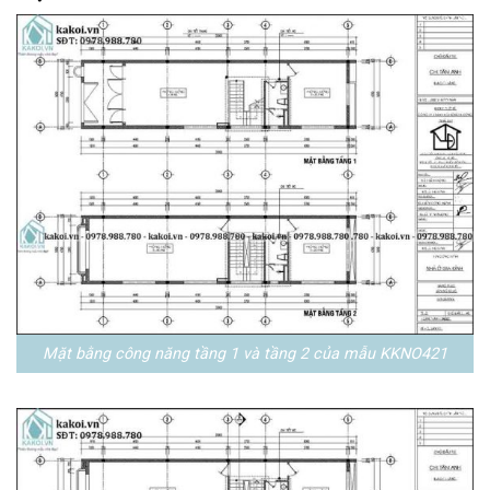
Mặt bằng công năng tầng 1 và tầng 2 của mẫu KKNO421