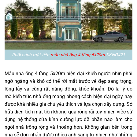
Phối cảnh mặt tiền
mẫu nhà ống 4 tầng 5x20m
KKNO421
Mẫu nhà ống 4 tầng 5x20m hiện đại khiến người nhìn phải
ngỡ ngàng và khó có thể rời mắt trước vẻ đẹp sang trọng,
lộng lẫy và cũng rất năng động, khỏe khoắn. Đó là lý do
mà kiến trúc nhà ống mang phong cách hiện đại ngày nay
được khá nhiều gia chủ yêu thích và lựa chọn xây dựng. Sở
hữu diện tích mặt tiền không quá rộng rãi tuy nhiên việc sử
dụng hệ thống cửa kính cường lực đã phần nào làm cho
ngôi nhà trông rộng và thoáng hơn. Không gian bên trong
nhà sẽ đón nhận được nhiều ánh sáng tự nhiên nhờ những