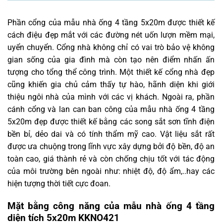
Phần cổng của mẫu nhà ống 4 tầng 5x20m được thiết kế
cách điệu đẹp mắt với các đường nét uốn lượn mềm mại,
uyển chuyển. Cổng nhà không chỉ có vai trò bảo vệ không
gian sống của gia đình mà còn tạo nên điểm nhấn ấn
tượng cho tổng thể công trình. Một thiết kế cổng nhà đẹp
cũng khiến gia chủ cảm thấy tự hào, hãnh diện khi giới
thiệu ngôi nhà của mình với các vị khách. Ngoài ra, phần
cánh cổng và lan can ban công của mẫu nhà ống 4 tầng
5x20m đẹp được thiết kế bằng các song sắt sơn tĩnh điện
bền bỉ, dẻo dai và có tính thẩm mỹ cao. Vật liệu sắt rất
được ưa chuộng trong lĩnh vực xây dựng bởi độ bền, độ an
toàn cao, giá thành rẻ và còn chống chịu tốt với tác động
của môi trường bên ngoài như: nhiệt độ, độ ẩm,..hay các
hiện tượng thời tiết cực đoan.
Mặt bằng công năng của mẫu nhà ống 4 tầng
diện tích 5x20m KKNO421