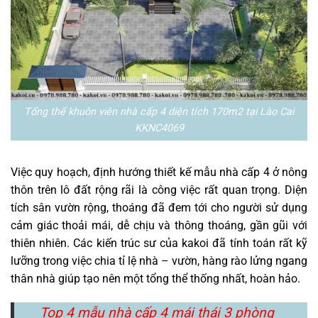
Tổng thể khuôn viên nhà cấp 4 diện tích 170m2 tại Lào Cai
KKNC4069
Việc quy hoạch, định hướng thiết kế mẫu nhà cấp 4 ở nông
thôn trên lô đất rộng rãi là công việc rất quan trọng. Diện
tích sân vườn rộng, thoáng đã đem tới cho người sử dụng
cảm giác thoải mái, dễ chịu và thông thoáng, gần gũi với
thiên nhiên. Các kiến trúc sư của kakoi đã tính toán rất kỹ
lưỡng trong việc chia tỉ lệ nhà – vườn, hàng rào lửng ngang
thân nhà giúp tạo nên một tổng thể thống nhất, hoàn hảo.
Top 4 mẫu nhà cấp 4 mái thái 3 phòng