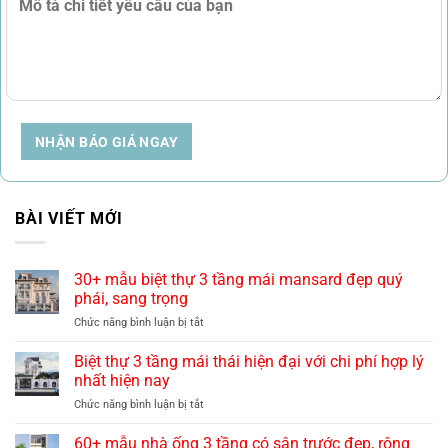
NHẬN BÁO GIÁ NGAY
BÀI VIẾT MỚI
30+ mẫu biệt thự 3 tầng mái mansard đẹp quý
phái, sang trọng
ở
Chức năng bình luận bị tắt
30+
mẫu
Biệt thự 3 tầng mái thái hiện đại với chi phí hợp lý
biệt
nhất hiện nay
thự
ở
Chức năng bình luận bị tắt
3
Biệt
tầng
thự
60+ mẫu nhà ống 3 tầng có sân trước đẹp, rộng
mái