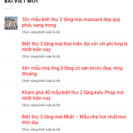
BÀI VIẾT MỚI
30+ mẫu biệt thự 3 tầng mái mansard đẹp quý
phái, sang trọng
ở
Chức năng bình luận bị tắt
30+
mẫu
Biệt thự 3 tầng mái thái hiện đại với chi phí hợp lý
biệt
nhất hiện nay
thự
ở
Chức năng bình luận bị tắt
3
Biệt
tầng
thự
60+ mẫu nhà ống 3 tầng có sân trước đẹp, rộng
mái
3
mansard
thoáng
tầng
đẹp
ở
Chức năng bình luận bị tắt
mái
quý
60+
thái
phái,
mẫu
Khám phá 40 mẫu biệt thự 2 tầng kiểu Pháp hot
hiện
sang
nhà
đại
nhất hiện nay
trọng
ống
với
ở
Chức năng bình luận bị tắt
3
chi
Khám
tầng
phí
phá
Biệt thự 3 tầng mái Nhật – Mẫu nhà hot nhất mọi
có
hợp
40
sân
thời đại
lý
mẫu
trước
nhất
ở
Chức năng bình luận bị tắt
biệt
đẹp,
hiện