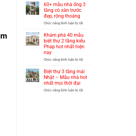
đẹp
thự
60+ mẫu nhà ống 3
quý
3
tầng có sân trước
phái,
tầng
đẹp, rộng thoáng
sang
mái
trọng
ở
Chức năng bình luận bị tắt
thái
60+
hiện
2m
mẫu
đại
Khám phá 40 mẫu
nhà
với
biệt thự 2 tầng kiểu
ống
chi
Pháp hot nhất hiện
3
phí
nay
tầng
hợp
có
lý
ở
Chức năng bình luận bị tắt
sân
nhất
Khám
trước
hiện
phá
Biệt thự 3 tầng mái
đẹp,
nay
40
Nhật – Mẫu nhà hot
rộng
mẫu
nhất mọi thời đại
thoáng
biệt
ở
Chức năng bình luận bị tắt
thự
Biệt
2
thự
tầng
3
kiểu
tầng
Pháp
mái
hot
Nhật
nhất
–
hiện
Mẫu
nay