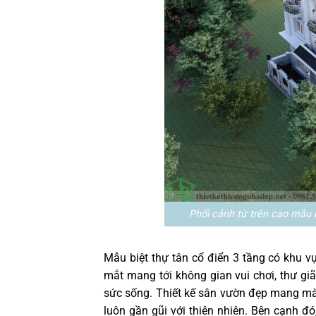
Phối cảnh từ trên cao mẫu 
Mẫu biệt thự tân cổ điển 3 tầng có khu 
mắt mang tới không gian vui chơi, thư gi
sức sống. Thiết kế sân vườn đẹp mang màu
luôn gần gũi với thiên nhiên. Bên cạnh đó