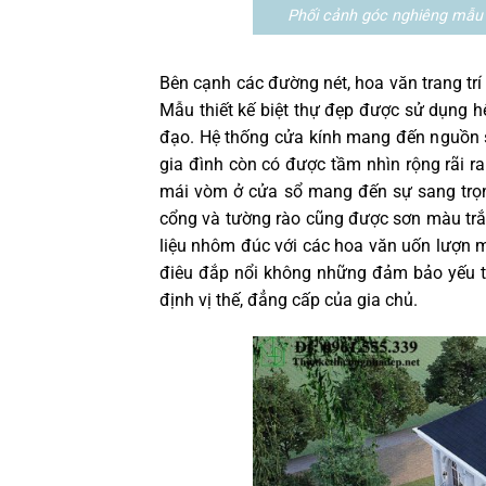
Phối cảnh góc nghiêng mẫu 
Bên cạnh các đường nét, hoa văn trang trí
Mẫu thiết kế biệt thự đẹp được sử dụng 
đạo. Hệ thống cửa kính mang đến nguồn sá
gia đình còn có được tầm nhìn rộng rãi 
mái vòm ở cửa sổ mang đến sự sang trọng
cổng và tường rào cũng được sơn màu trắn
liệu nhôm đúc với các hoa văn uốn lượn m
điêu đắp nổi không những đảm bảo yếu t
định vị thế, đẳng cấp của gia chủ.