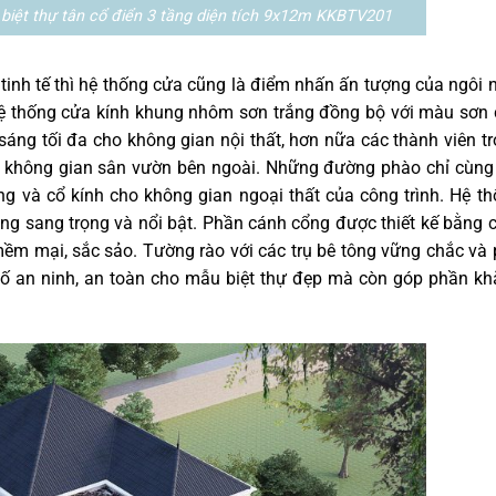
biệt thự tân cổ điển 3 tầng diện tích 9x12m KKBTV201
 tinh tế thì hệ thống cửa cũng là điểm nhấn ấn tượng của ngôi 
hệ thống cửa kính khung nhôm sơn trắng đồng bộ với màu sơn
ng tối đa cho không gian nội thất, hơn nữa các thành viên t
ra không gian sân vườn bên ngoài. Những đường phào chỉ cùng
 và cổ kính cho không gian ngoại thất của công trình. Hệ t
g sang trọng và nổi bật. Phần cánh cổng được thiết kế bằng 
ềm mại, sắc sảo. Tường rào với các trụ bê tông vững chắc và
ố an ninh, an toàn cho mẫu biệt thự đẹp mà còn góp phần k