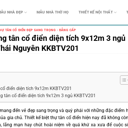
ẪU NHÀ ĐẸP
MẪU NHÀ THỜ HỌ
THIẾT KẾ NỘI THẤT
HỰ TÂN CỔ ĐIỂN ĐẸP SANG TRỌNG - ĐẲNG CẤP
ầng tân cổ điển diện tích 9x12m 3 ngủ
 Thái Nguyên KKBTV201
n cổ điển diện tích 9x12m KKBTV201
ng tân cổ điển diện tích 9x12m 3 ngủ KKBTV201
ôn mang đến vẻ đẹp sang trọng và quý phái với những đặc điểm 
của gia chủ. Thiết kế biệt thự tân cổ điển hiện nay đã không cò
nh, lãng mạn hay chút hoài niệm về quá khứ xa xưa để cuộc 