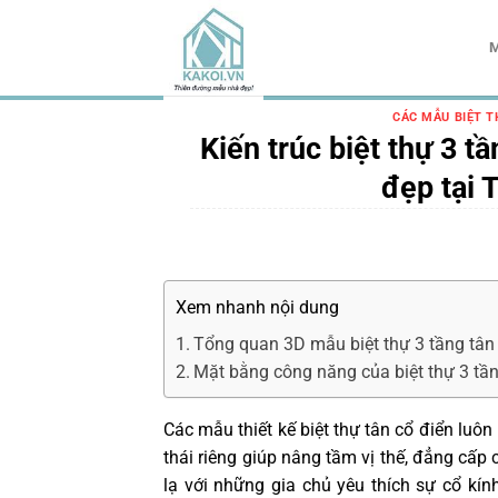
Chuyển
đến
M
nội
dung
CÁC MẪU BIỆT T
Kiến trúc biệt thự 3 t
đẹp tại
Xem nhanh nội dung
Tổng quan 3D mẫu biệt thự 3 tầng tâ
Mặt bằng công năng của biệt thự 3 tầ
Các mẫu thiết kế biệt thự tân cổ điển lu
thái riêng giúp nâng tầm vị thế, đẳng cấp 
lạ với những gia chủ yêu thích sự cổ kí