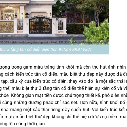
thự 3 tầng tân cổ điển diện tích 9x12m KKBTV201
trọng trong gam màu trắng tinh khôi mà còn thu hút ánh nhìn
g cách kiến trúc tân cổ điển, mẫu biệt thự đẹp này được đã 
 tạp, cầu kỳ của kiến trúc cổ điển, thay vào đó là một sắc thái
thể, mẫu biệt thự 3 tầng tân cổ điển thể hiện sự kiên cố và 
 khỏe. Không gian mặt tiền được chú trọng thiết kế, phô diễn n
í cùng những đường phào chỉ sắc nét. Hơn nữa, hình khối bố
 nhà mang một sắc thái riêng đầy cuốn hút. Với kiến trúc kết
uẩn mực, mẫu biệt thự đẹp không chỉ thể hiện được sự mềm mạ
ờng tồn cùng thời gian.