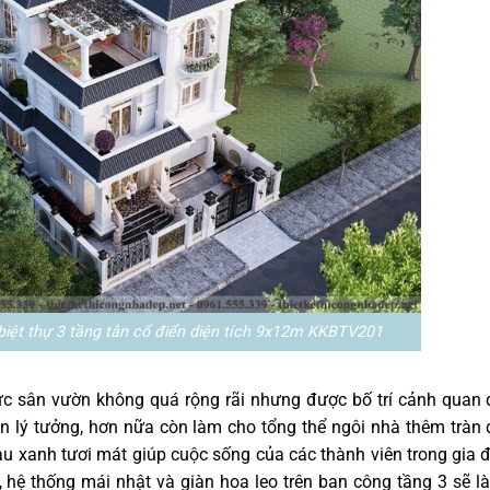
biệt thự 3 tầng tân cổ điển diện tích 9x12m KKBTV201
vực sân vườn không quá rộng rãi nhưng được bố trí cảnh quan
ãn lý tưởng, hơn nữa còn làm cho tổng thể ngôi nhà thêm tràn
 xanh tươi mát giúp cuộc sống của các thành viên trong gia 
, hệ thống mái nhật và giàn hoa leo trên ban công tầng 3 sẽ là