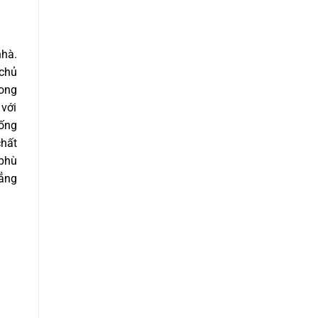
nhà.
 chủ
rong
 với
hống
chất
 phù
hẳng