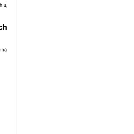
hịu,
ch
 nhà