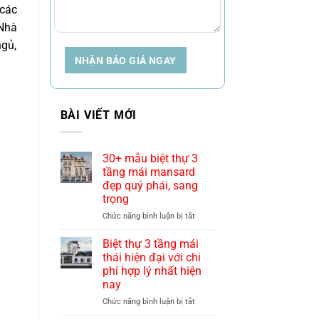
 các
 Nhà
ngủ,
NHẬN BÁO GIÁ NGAY
BÀI VIẾT MỚI
30+ mẫu biệt thự 3
tầng mái mansard
đẹp quý phái, sang
trọng
ở
Chức năng bình luận bị tắt
30+
mẫu
Biệt thự 3 tầng mái
biệt
thái hiện đại với chi
thự
phí hợp lý nhất hiện
3
nay
tầng
mái
ở
Chức năng bình luận bị tắt
mansard
Biệt