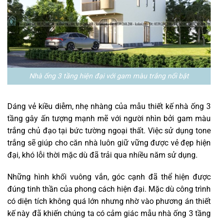
Nhà ống 3 tầng hiện đại với gam màu trắng nổi bật
Dáng vẻ kiều diễm, nhẹ nhàng của mẫu thiết kế nhà ống 3
tầng gây ấn tượng mạnh mẽ với người nhìn bởi gam màu
trắng chủ đạo tại bức tường ngoại thất. Việc sử dụng tone
trắng sẽ giúp cho căn nhà luôn giữ vững được vẻ đẹp hiện
đại, khó lỗi thời mặc dù đã trải qua nhiều năm sử dụng.
Những hình khối vuông vắn, góc cạnh đã thể hiện được
đúng tinh thần của phong cách hiện đại. Mặc dù công trình
có diện tích không quá lớn nhưng nhờ vào phương án thiết
kế này đã khiến chúng ta có cảm giác mẫu nhà ống 3 tầng