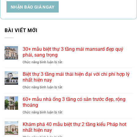
NHẬN BÁO GIÁ NGAY
BÀI VIẾT MỚI
30+ mẫu biệt thự 3 tầng mái mansard đẹp quý
phái, sang trọng
ở
Chức năng bình luận bị tắt
30+
mẫu
Biệt thự 3 tầng mái thái hiện đại với chi phí hợp lý
biệt
nhất hiện nay
thự
ở
Chức năng bình luận bị tắt
3
Biệt
tầng
thự
60+ mẫu nhà ống 3 tầng có sân trước đẹp, rộng
mái
3
mansard
thoáng
tầng
đẹp
ở
Chức năng bình luận bị tắt
mái
quý
60+
thái
phái,
mẫu
Khám phá 40 mẫu biệt thự 2 tầng kiểu Pháp hot
hiện
sang
nhà
đại
nhất hiện nay
trọng
ống
với