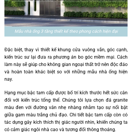
Mẫu nhà ống 3 tầng thiết kế theo phong cách hiện đại
Đặc biệt, thay vì thiết kế khung cửa vuông vắn, góc cạnh,
kiến trúc sư lại đưa ra phương án bo góc mềm mại. Cách
làm này sẽ giúp cho không gian ngoại thất trở nên độc đáo
và hoàn toàn khác biệt so với những mẫu nhà ống hiện
nay.
Hạng mục bậc tam cấp được bố trí kích thước hết sức cân
đối với kiến trúc tổng thể. Chúng tôi lựa chọn đá granite
màu đen với đường vân nhẹ nhàng nhằm tạo sự nổi bật
giữa gam màu trắng chủ đạo. Chi tiết bậc tam cấp còn có
tác dụng gây kích thích thị giác người nhìn, khiến chúng ta
có cảm giác ngôi nhà cao và tương đối thông thoáng.