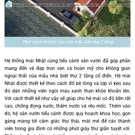
Phối cảnh từ trên cao của mẫu biệt thự 2 tầng
Hệ thống mái Nhật cùng tiểu cảnh sân vườn đã góp phần
mang đến vẻ đẹp trọn vẹn và hoàn mỹ cho không gian
ngoại thất của mẫu nhà biệt thự 2 tầng cổ điển. Hệ mái
Nhật được thiết kế theo cách đổ bê tông và lợp vì kèo sau
đó dán những viên ngói màu xanh than khỏe khoắn lên.
Với cách thiết kế như vậy sẽ giúp cho hệ mái có độ bền rất
cao, chống đọng nước, thấm nước và rêu mốc. Thêm vào
đó, hệ sân vườn tiểu cảnh được quy hoạch khoa học, gọn
gàng mang tới cảm giác thư thái, mát mẻ để các thành
viên trong gia đình có những phút giây thư giãn tuyệt vời.