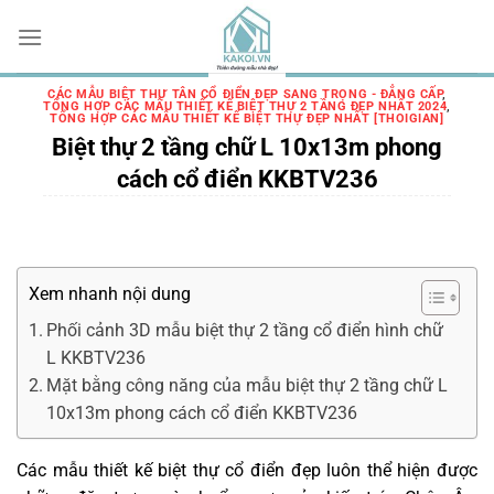
Chuyển
đến
nội
dung
CÁC MẪU BIỆT THỰ TÂN CỔ ĐIỂN ĐẸP SANG TRỌNG - ĐẲNG CẤP
,
TỔNG HỢP CÁC MẪU THIẾT KẾ BIỆT THỰ 2 TẦNG ĐẸP NHẤT 2024
,
TỔNG HỢP CÁC MẪU THIẾT KẾ BIỆT THỰ ĐẸP NHẤT [THOIGIAN]
Biệt thự 2 tầng chữ L 10x13m phong
cách cổ điển KKBTV236
Xem nhanh nội dung
Phối cảnh 3D mẫu biệt thự 2 tầng cổ điển hình chữ
L KKBTV236
Mặt bằng công năng của mẫu biệt thự 2 tầng chữ L
10x13m phong cách cổ điển KKBTV236
Các mẫu thiết kế biệt thự cổ điển đẹp luôn thể hiện được