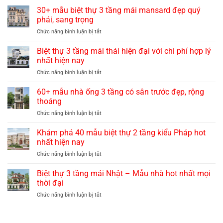
30+ mẫu biệt thự 3 tầng mái mansard đẹp quý
phái, sang trọng
ở
Chức năng bình luận bị tắt
30+
mẫu
Biệt thự 3 tầng mái thái hiện đại với chi phí hợp lý
biệt
nhất hiện nay
thự
ở
Chức năng bình luận bị tắt
3
Biệt
tầng
thự
60+ mẫu nhà ống 3 tầng có sân trước đẹp, rộng
mái
3
mansard
thoáng
tầng
đẹp
ở
Chức năng bình luận bị tắt
mái
quý
60+
thái
phái,
mẫu
Khám phá 40 mẫu biệt thự 2 tầng kiểu Pháp hot
hiện
sang
nhà
đại
nhất hiện nay
trọng
ống
với
ở
Chức năng bình luận bị tắt
3
chi
Khám
tầng
phí
phá
Biệt thự 3 tầng mái Nhật – Mẫu nhà hot nhất mọi
có
hợp
40
sân
thời đại
lý
mẫu
trước
nhất
ở
Chức năng bình luận bị tắt
biệt
đẹp,
hiện
Biệt
thự
rộng
nay
thự
2
thoáng
3
tầng