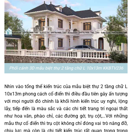
Phối cảnh 3D mẫu biệt thự 2 tầng chữ L 10x13m KKBTV236
Nhìn vào tổng thể kiến trúc của mẫu biệt thự 2 tầng chữ L
10x13m phong cách cổ điển thì điều đầu tiên gây ấn tượng
với mọi người đó chính là khối hình kiến trúc uy nghi, lộng
lẫy, tiếp đến là màu sắc và các chi tiết trang trí ngoại thất
như hoa văn, phào chỉ, các đường gờ, trụ cột,…Với những
mẫu thự cổ điển thì trụ cột không chỉ đóng vai trò nâng đỡ,
chịu lực mà còn là chi tiết kiến trúc rất quan trọng trong