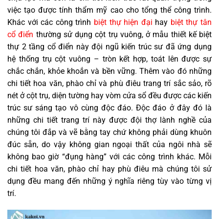
việc tạo được tính thẩm mỹ cao cho tổng thể công trình.
Khác với các công trình
biệt thự hiện đại
hay
biệt thự tân
cổ điển
thường sử dụng cột trụ vuông, ở mẫu thiết kế biệt
thự 2 tầng cổ điển này đội ngũ kiến trúc sư đã ứng dụng
hệ thống trụ cột vuông – tròn kết hợp, toát lên được sự
chắc chắn, khỏe khoắn và bền vững. Thêm vào đó những
chi tiết hoa văn, phào chỉ và phù điêu trang trí sắc sảo, rõ
nét ở cột trụ, diện tường hay vòm cửa sổ đều được các kiến
trúc sư sáng tạo vô cùng độc đáo. Độc đáo ở đây đó là
những chi tiết trang trí này được đội thợ lành nghề của
chúng tôi đắp và vẽ bằng tay chứ không phải dùng khuôn
đúc sẵn, do vậy không gian ngoại thất của ngôi nhà sẽ
không bao giờ “đụng hàng” với các công trình khác. Mỗi
chi tiết hoa văn, phào chỉ hay phù điêu mà chúng tôi sử
dụng đều mang đến những ý nghĩa riêng tùy vào từng vị
trí.