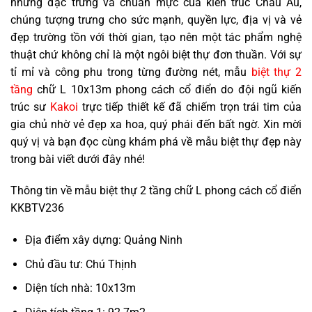
những đặc trưng và chuẩn mực của kiến trúc Châu Âu,
chúng tượng trưng cho sức mạnh, quyền lực, địa vị và vẻ
đẹp trường tồn với thời gian, tạo nên một tác phẩm nghệ
thuật chứ không chỉ là một ngôi biệt thự đơn thuần. Với sự
tỉ mỉ và công phu trong từng đường nét, mẫu
biệt thự 2
tầng
chữ L 10x13m phong cách cổ điển do đội ngũ kiến
trúc sư
Kakoi
trực tiếp thiết kế đã chiếm trọn trái tim của
gia chủ nhờ vẻ đẹp xa hoa, quý phái đến bất ngờ. Xin mời
quý vị và bạn đọc cùng khám phá về mẫu biệt thự đẹp này
trong bài viết dưới đây nhé!
Thông tin về mẫu biệt thự 2 tầng chữ L phong cách cổ điển
KKBTV236
Địa điểm xây dựng: Quảng Ninh
Chủ đầu tư: Chú Thịnh
Diện tích nhà: 10x13m