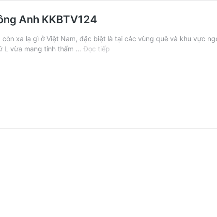
i Đông Anh KKBTV124
 còn xa lạ gì ở Việt Nam, đặc biệt là tại các vùng quê và khu vực n
Mẫu
hữ L vừa mang tính thẩm …
Đọc tiếp
biệt
thự
chữ
L
2
tầng
siêu
đẹp
tại
Đông
Anh
KKBTV124